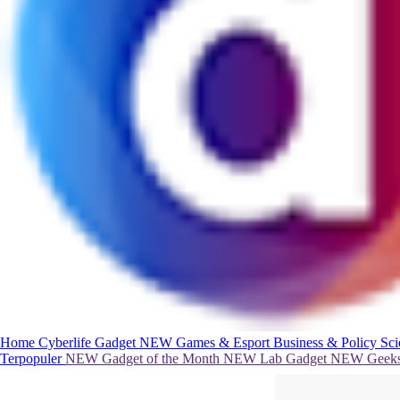
Home
Cyberlife
Gadget
NEW
Games & Esport
Business & Policy
Sc
Terpopuler
NEW
Gadget of the Month
NEW
Lab Gadget
NEW
Geeks