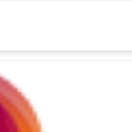
#4
iran
#5
demo
Promoted
Terakhir yang dicari
Loading...