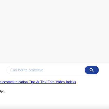
Cancel
Yang sedang ramai dicari
elecommunication
Tips & Trik
Foto
Video
Indeks
#1
gempa hari ini
Pen
#2
gempa
#3
prabowo