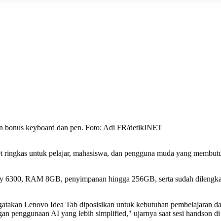
engan bonus keyboard dan pen. Foto: Adi FR/detikINET
t ringkas untuk pelajar, mahasiswa, dan pengguna muda yang membutuhk
nsity 6300, RAM 8GB, penyimpanan hingga 256GB, serta sudah dileng
takan Lenovo Idea Tab diposisikan untuk kebutuhan pembelajaran dan
an penggunaan AI yang lebih simplified," ujarnya saat sesi handson di 