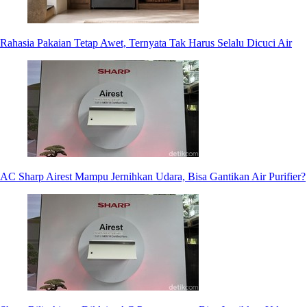
Rahasia Pakaian Tetap Awet, Ternyata Tak Harus Selalu Dicuci Air
AC Sharp Airest Mampu Jernihkan Udara, Bisa Gantikan Air Purifier?