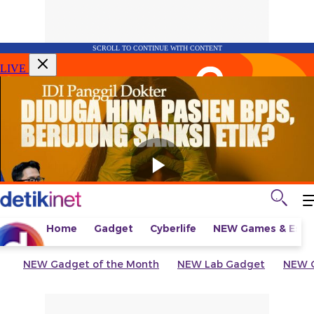
SCROLL TO CONTINUE WITH CONTENT
LIVE
Home
Gadget
Cyberlife
NEW
Games & Espo
NEW
Gadget of the Month
NEW
Lab Gadget
NEW
G