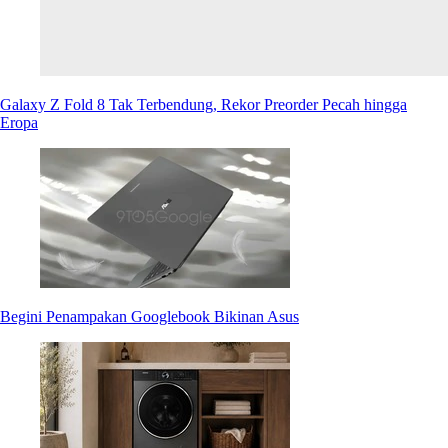
Galaxy Z Fold 8 Tak Terbendung, Rekor Preorder Pecah hingga
Eropa
Begini Penampakan Googlebook Bikinan Asus