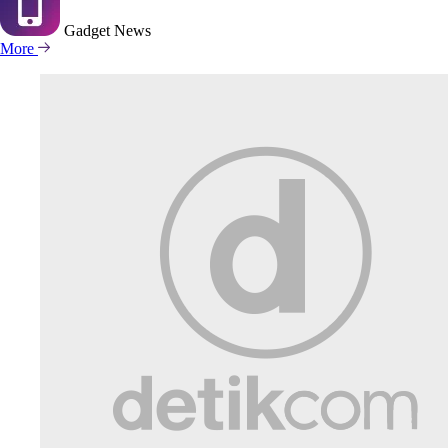
Gadget
News
More