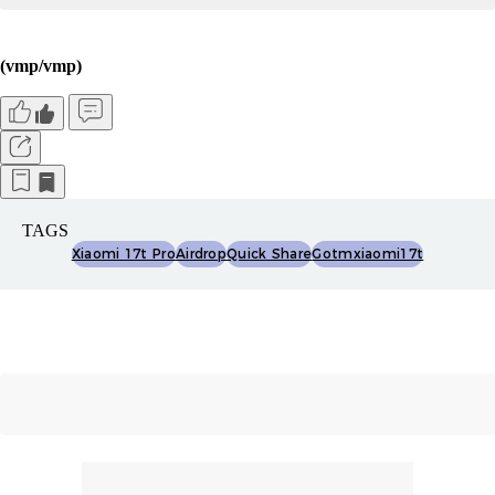
(vmp/vmp)
TAGS
Xiaomi 17t Pro
Airdrop
Quick Share
Gotmxiaomi17t