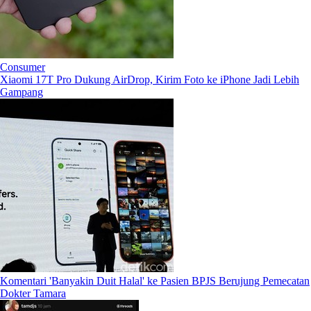
Consumer
Xiaomi 17T Pro Dukung AirDrop, Kirim Foto ke iPhone Jadi Lebih
Gampang
Komentari 'Banyakin Duit Halal' ke Pasien BPJS Berujung Pemecatan
Dokter Tamara