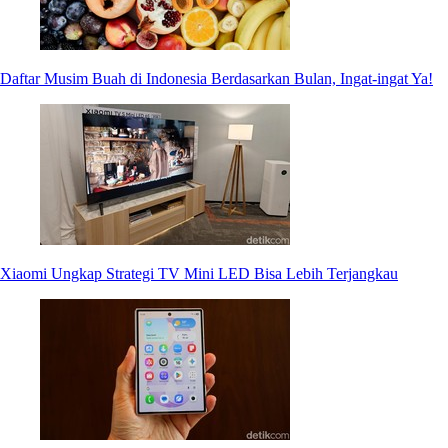
Daftar Musim Buah di Indonesia Berdasarkan Bulan, Ingat-ingat Ya!
Xiaomi Ungkap Strategi TV Mini LED Bisa Lebih Terjangkau