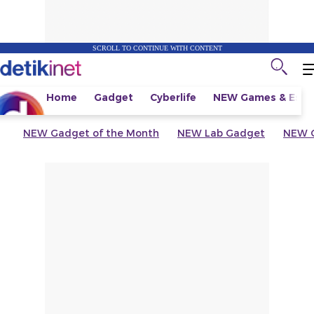
SCROLL TO CONTINUE WITH CONTENT
Home
Gadget
Cyberlife
NEW
Games & Espo
NEW
Gadget of the Month
NEW
Lab Gadget
NEW
G