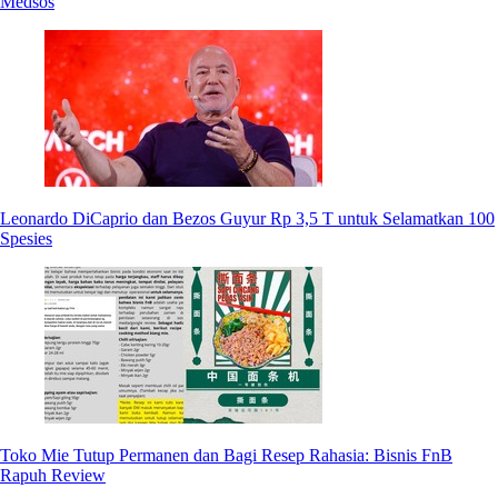
Medsos
Leonardo DiCaprio dan Bezos Guyur Rp 3,5 T untuk Selamatkan 100
Spesies
Toko Mie Tutup Permanen dan Bagi Resep Rahasia: Bisnis FnB
Rapuh Review