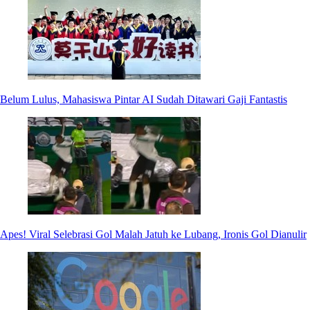
Belum Lulus, Mahasiswa Pintar AI Sudah Ditawari Gaji Fantastis
Apes! Viral Selebrasi Gol Malah Jatuh ke Lubang, Ironis Gol Dianulir