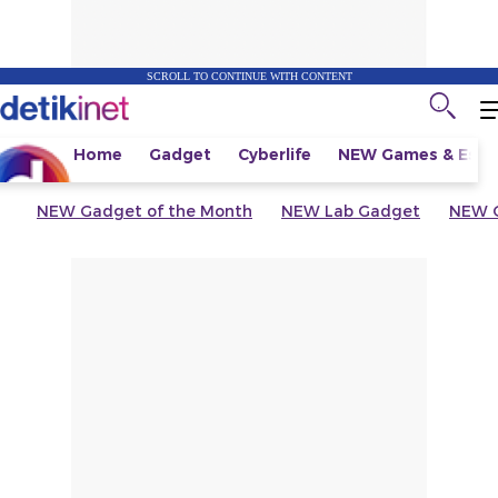
SCROLL TO CONTINUE WITH CONTENT
Home
Gadget
Cyberlife
NEW
Games & Espo
NEW
Gadget of the Month
NEW
Lab Gadget
NEW
G