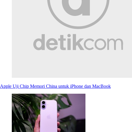
Apple Uji Chip Memori China untuk iPhone dan MacBook