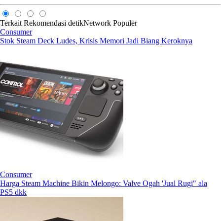
Terkait
Rekomendasi
detikNetwork
Populer
Consumer
Stok Steam Deck Ludes, Krisis Memori Jadi Biang Keroknya
Consumer
Harga Steam Machine Bikin Melongo: Valve Ogah 'Jual Rugi" ala
PS5 dkk