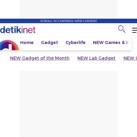
SCROLL TO CONTINUE WITH CONTENT
Home
Gadget
Cyberlife
NEW
Games & Espo
NEW
Gadget of the Month
NEW
Lab Gadget
NEW
G