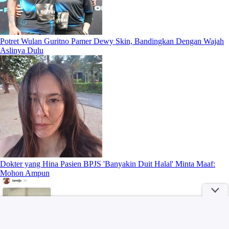
Potret Wulan Guritno Pamer Dewy Skin, Bandingkan Dengan Wajah
Aslinya Dulu
Dokter yang Hina Pasien BPJS 'Banyakin Duit Halal' Minta Maaf:
Mohon Ampun