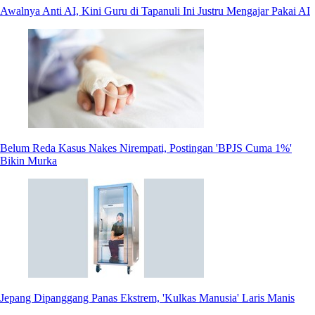
Awalnya Anti AI, Kini Guru di Tapanuli Ini Justru Mengajar Pakai AI
Belum Reda Kasus Nakes Nirempati, Postingan 'BPJS Cuma 1%'
Bikin Murka
Jepang Dipanggang Panas Ekstrem, 'Kulkas Manusia' Laris Manis