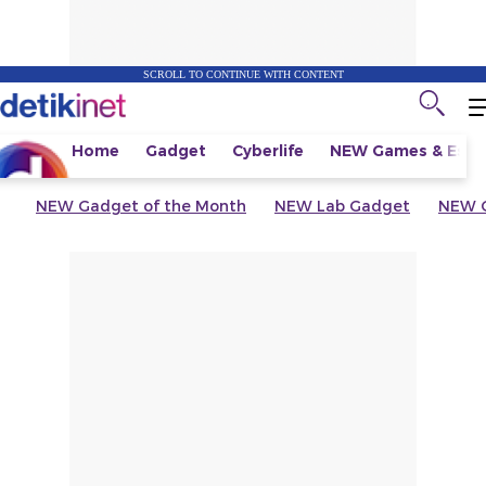
SCROLL TO CONTINUE WITH CONTENT
Home
Gadget
Cyberlife
NEW
Games & Espo
NEW
Gadget of the Month
NEW
Lab Gadget
NEW
G