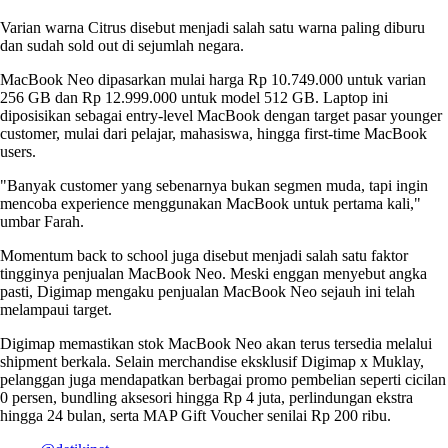
Varian warna Citrus disebut menjadi salah satu warna paling diburu
dan sudah sold out di sejumlah negara.
MacBook Neo dipasarkan mulai harga Rp 10.749.000 untuk varian
256 GB dan Rp 12.999.000 untuk model 512 GB. Laptop ini
diposisikan sebagai entry-level MacBook dengan target pasar younger
customer, mulai dari pelajar, mahasiswa, hingga first-time MacBook
users.
"Banyak customer yang sebenarnya bukan segmen muda, tapi ingin
mencoba experience menggunakan MacBook untuk pertama kali,"
umbar Farah.
Momentum back to school juga disebut menjadi salah satu faktor
tingginya penjualan MacBook Neo. Meski enggan menyebut angka
pasti, Digimap mengaku penjualan MacBook Neo sejauh ini telah
melampaui target.
Digimap memastikan stok MacBook Neo akan terus tersedia melalui
shipment berkala. Selain merchandise eksklusif Digimap x Muklay,
pelanggan juga mendapatkan berbagai promo pembelian seperti cicilan
0 persen, bundling aksesori hingga Rp 4 juta, perlindungan ekstra
hingga 24 bulan, serta MAP Gift Voucher senilai Rp 200 ribu.