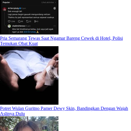
Pria Semarang Tewas Saat Ngamar Bareng Cewek di Hotel, Polisi
Temukan Obat Kuat
Potret Wulan Guritno Pamer Dewy Skin, Bandingkan Dengan Wajah
Aslinya Dulu