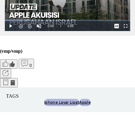
(vmp/vmp)
0
TAGS
Iphone Layar Lipat
Apple