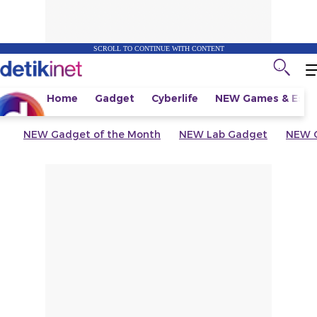
SCROLL TO CONTINUE WITH CONTENT
Home
Gadget
Cyberlife
NEW
Games & Espo
NEW
Gadget of the Month
NEW
Lab Gadget
NEW
G