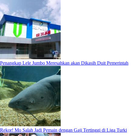
Penangkap Lele Jumbo Meresahkan akan Dikasih Duit Pemerintah
Rekor! Mo Salah Jadi Pemain dengan Gaji Tertinggi di Liga Turki