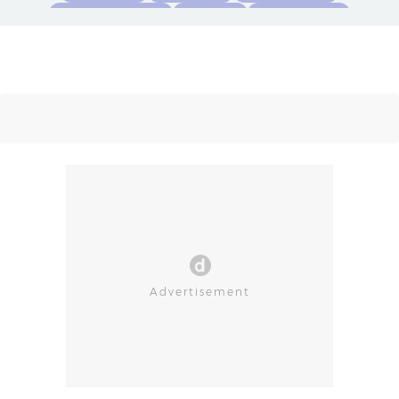
Keamanan Perangkat
Apple Silicon
Perintah Terminal
Privasi Pengguna
Aplikasi Ai
Macos Tahoe 26