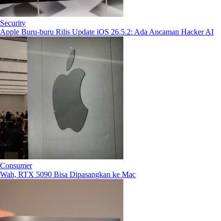
Security
Apple Buru-buru Rilis Update iOS 26.5.2: Ada Ancaman Hacker AI
Consumer
Wah, RTX 5090 Bisa Dipasangkan ke Mac