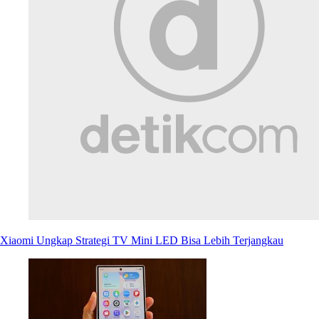
Xiaomi Ungkap Strategi TV Mini LED Bisa Lebih Terjangkau