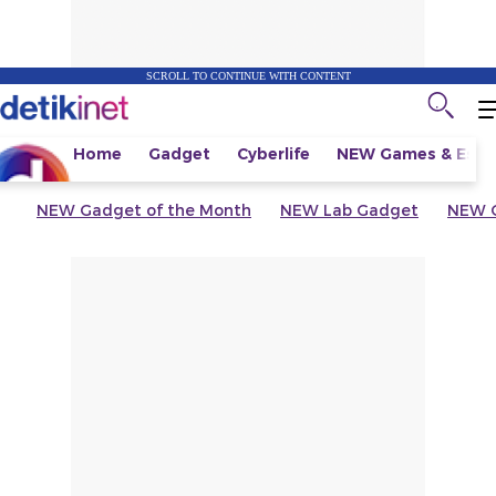
SCROLL TO CONTINUE WITH CONTENT
Home
Gadget
Cyberlife
NEW
Games & Espo
NEW
Gadget of the Month
NEW
Lab Gadget
NEW
G