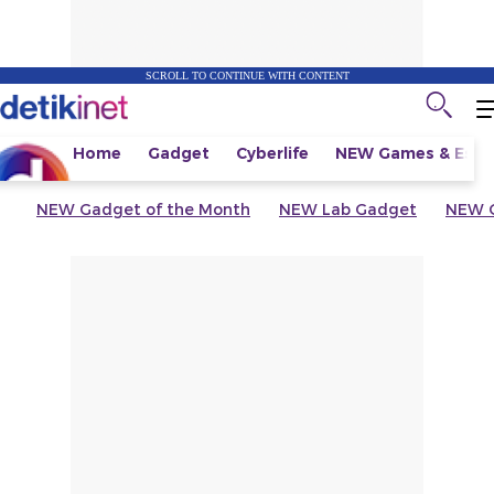
SCROLL TO CONTINUE WITH CONTENT
Home
Gadget
Cyberlife
NEW
Games & Espo
NEW
Gadget of the Month
NEW
Lab Gadget
NEW
G