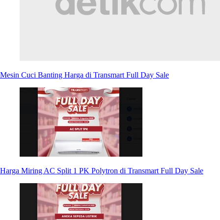
Mesin Cuci Banting Harga di Transmart Full Day Sale
Harga Miring AC Split 1 PK Polytron di Transmart Full Day Sale