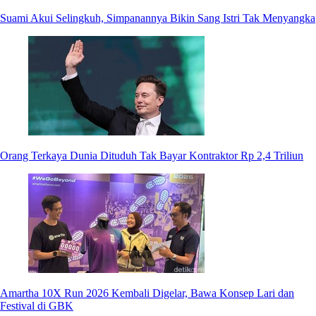
Suami Akui Selingkuh, Simpanannya Bikin Sang Istri Tak Menyangka
Orang Terkaya Dunia Dituduh Tak Bayar Kontraktor Rp 2,4 Triliun
Amartha 10X Run 2026 Kembali Digelar, Bawa Konsep Lari dan
Festival di GBK