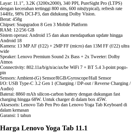
Layar: 11.1", 3.2K (3200x2000), 340 PPI, PureSight Pro (LTPS)
dengan kecerahan tertinggi 800 nits, 600 nits(typical), refresh rate
144Hz, 98% DCI-P3, dan didukung Dolby Vision.
Berat: 458g
Chipset: Snapgradon 8 Gen 3 Mobile Platform
RAM: 12/256 GB
Sistem operasi: Android 15 dan akan mendapatkan update hingga
Android 18
Kamera: 13 MP AF (f/22) + 2MP FF (micro) dan 13M FF (f/22) ultra
wide
Speaker: Lenovo Premium Sound 2x Bass + 2x Tweeter: Dolby
Atmos
Connectivity: 802.11a/b/g/n/ac/ax/be WiFi 7 + BT 5.4 3-point pogo-
pin
Sensors: Ambient-(G) Sensor/RGB/Gyroscope/Hall Sensor
I/O: USB Type-C 3.2 Gen 1 (Charging / DP-out / Reverse Charging /
Audio)
Baterai: 8860 mAh silicon-carbon battery dengan dukungan fast
charging hingga 68W. Untuk charger di dalam box 45W.
Aksesoris: Lenovo Tab Pen Pro dan Lenovo Yoga Tab Keyboard di
dalam kemasan
Garansi: 1 tahun
Harga Lenovo Yoga Tab 11.1