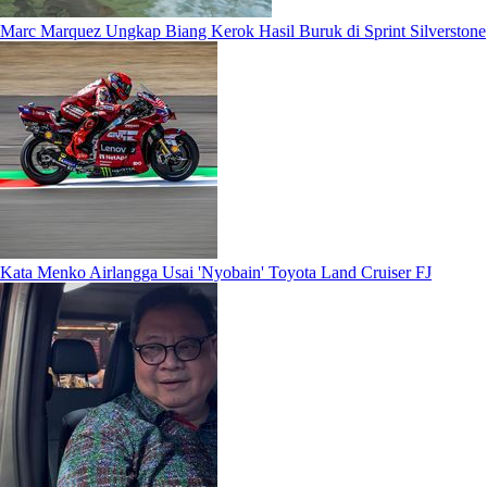
Marc Marquez Ungkap Biang Kerok Hasil Buruk di Sprint Silverstone
Kata Menko Airlangga Usai 'Nyobain' Toyota Land Cruiser FJ