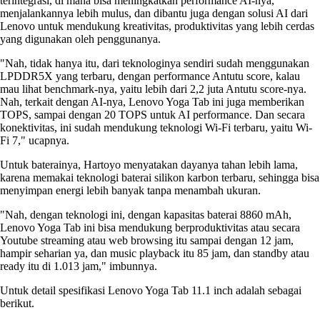
terintegrasi, di mana bisa meningkatkan performance AI-nya,
menjalankannya lebih mulus, dan dibantu juga dengan solusi AI dari
Lenovo untuk mendukung kreativitas, produktivitas yang lebih cerdas
yang digunakan oleh penggunanya.
"Nah, tidak hanya itu, dari teknologinya sendiri sudah menggunakan
LPDDR5X yang terbaru, dengan performance Antutu score, kalau
mau lihat benchmark-nya, yaitu lebih dari 2,2 juta Antutu score-nya.
Nah, terkait dengan AI-nya, Lenovo Yoga Tab ini juga memberikan
TOPS, sampai dengan 20 TOPS untuk AI performance. Dan secara
konektivitas, ini sudah mendukung teknologi Wi-Fi terbaru, yaitu Wi-
Fi 7," ucapnya.
Untuk baterainya, Hartoyo menyatakan dayanya tahan lebih lama,
karena memakai teknologi baterai silikon karbon terbaru, sehingga bisa
menyimpan energi lebih banyak tanpa menambah ukuran.
"Nah, dengan teknologi ini, dengan kapasitas baterai 8860 mAh,
Lenovo Yoga Tab ini bisa mendukung berproduktivitas atau secara
Youtube streaming atau web browsing itu sampai dengan 12 jam,
hampir seharian ya, dan music playback itu 85 jam, dan standby atau
ready itu di 1.013 jam," imbunnya.
Untuk detail spesifikasi Lenovo Yoga Tab 11.1 inch adalah sebagai
berikut.