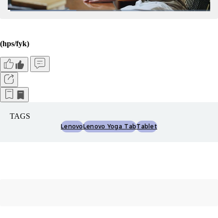
(hps/fyk)
TAGS
Lenovo
Lenovo Yoga Tab
Tablet