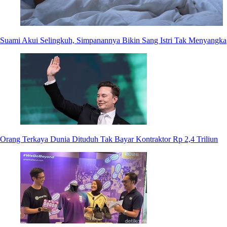
Suami Akui Selingkuh, Simpanannya Bikin Sang Istri Tak Menyangka
Orang Terkaya Dunia Dituduh Tak Bayar Kontraktor Rp 2,4 Triliun