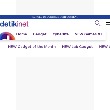
SCROLL TO CONTINUE WITH CONTENT
Home
Gadget
Cyberlife
NEW
Games & Espo
NEW
Gadget of the Month
NEW
Lab Gadget
NEW
G