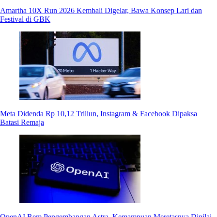
Amartha 10X Run 2026 Kembali Digelar, Bawa Konsep Lari dan
Festival di GBK
Meta Didenda Rp 10,12 Triliun, Instagram & Facebook Dipaksa
Batasi Remaja
OpenAI Rem Pengembangan Astra, Kemampuan Meretasnya Dinilai