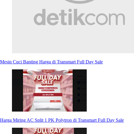
Mesin Cuci Banting Harga di Transmart Full Day Sale
Harga Miring AC Split 1 PK Polytron di Transmart Full Day Sale