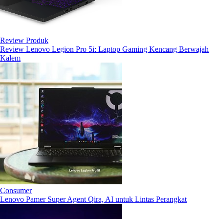
Review Produk
Review Lenovo Legion Pro 5i: Laptop Gaming Kencang Berwajah
Kalem
Consumer
Lenovo Pamer Super Agent Qira, AI untuk Lintas Perangkat