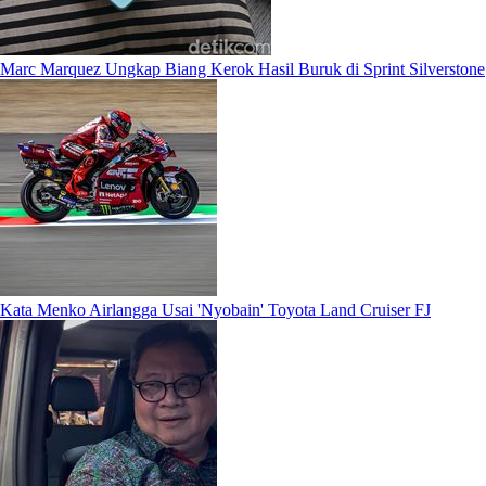
Marc Marquez Ungkap Biang Kerok Hasil Buruk di Sprint Silverstone
Kata Menko Airlangga Usai 'Nyobain' Toyota Land Cruiser FJ