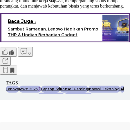
dirancang untuk alur kerja siap-AI, memperpanjang siklus hidup
perangkat, dan menjawab kebutuhan bisnis yang terus berkembang.
Baca Juga :
Sambut Ramadan, Lenovo Hadirkan Promo
THR & Undian Berhadiah Gadget
0
TAGS
Lenovo
Mwc 2026
Laptop 3d
Konsol Gaming
Inovasi Teknologi
Ai
Yoga Book Pro
Legion Go Fold