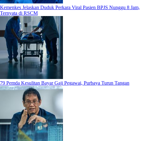
Kemenkes Jelaskan Duduk Perkara Viral Pasien BPJS Nunggu 8 Jam,
Ternyata di RSCM
79 Pemda Kesulitan Bayar Gaji Pegawai, Purbaya Turun Tangan