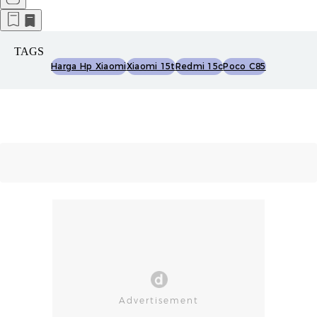
TAGS
Harga Hp Xiaomi
Xiaomi 15t
Redmi 15c
Poco C85