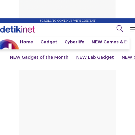
SCROLL TO CONTINUE WITH CONTENT
Home
Gadget
Cyberlife
NEW
Games & Espo
NEW
Gadget of the Month
NEW
Lab Gadget
NEW
G