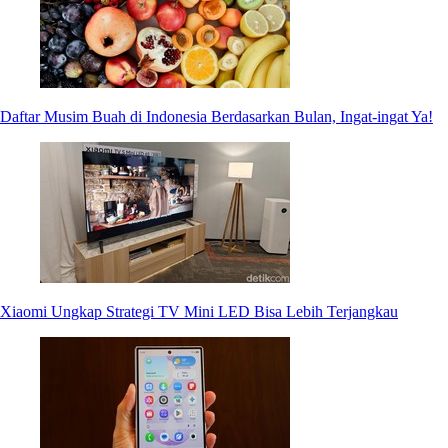
Daftar Musim Buah di Indonesia Berdasarkan Bulan, Ingat-ingat Ya!
Xiaomi Ungkap Strategi TV Mini LED Bisa Lebih Terjangkau