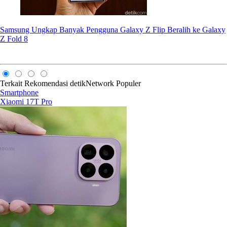
Samsung Ungkap Banyak Pengguna Galaxy Z Flip Beralih ke Galaxy
Z Fold 8
Terkait
Rekomendasi
detikNetwork
Populer
Smartphone
Xiaomi 17T Pro