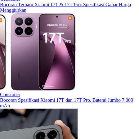
Bocoran Terbaru Xiaomi 17T & 17T Pro: Spesifikasi Gahar Harga
Menggiurkan
Consumer
Bocoran Spesifikasi Xiaomi 17T dan 17T Pro, Baterai Jumbo 7.000
mAh