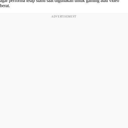
agar performa tetap stabil saat digunakan untuk gaming atau video
berat.
ADVERTISEMENT