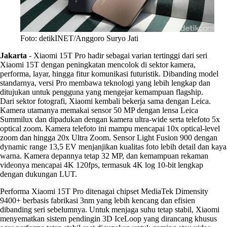
Foto: detikINET/Anggoro Suryo Jati
Jakarta
-
Xiaomi 15T Pro hadir sebagai varian tertinggi dari seri
Xiaomi 15T dengan peningkatan mencolok di sektor kamera,
performa, layar, hingga fitur komunikasi futuristik. Dibanding model
standarnya, versi Pro membawa teknologi yang lebih lengkap dan
ditujukan untuk pengguna yang mengejar kemampuan flagship.
Dari sektor fotografi, Xiaomi kembali bekerja sama dengan Leica.
Kamera utamanya memakai sensor 50 MP dengan lensa Leica
Summilux dan dipadukan dengan kamera ultra-wide serta telefoto 5x
optical zoom. Kamera telefoto ini mampu mencapai 10x optical-level
zoom dan hingga 20x Ultra Zoom. Sensor Light Fusion 900 dengan
dynamic range 13,5 EV menjanjikan kualitas foto lebih detail dan kaya
warna. Kamera depannya tetap 32 MP, dan kemampuan rekaman
videonya mencapai 4K 120fps, termasuk 4K log 10-bit lengkap
dengan dukungan LUT.
Performa Xiaomi 15T Pro ditenagai chipset MediaTek Dimensity
9400+ berbasis fabrikasi 3nm yang lebih kencang dan efisien
dibanding seri sebelumnya. Untuk menjaga suhu tetap stabil, Xiaomi
menyematkan sistem pendingin 3D IceLoop yang dirancang khusus