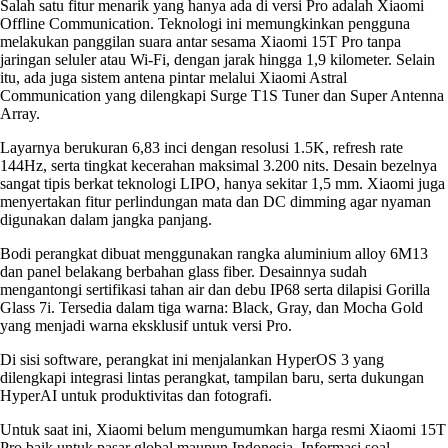
Salah satu fitur menarik yang hanya ada di versi Pro adalah Xiaomi
Offline Communication. Teknologi ini memungkinkan pengguna
melakukan panggilan suara antar sesama Xiaomi 15T Pro tanpa
jaringan seluler atau Wi-Fi, dengan jarak hingga 1,9 kilometer. Selain
itu, ada juga sistem antena pintar melalui Xiaomi Astral
Communication yang dilengkapi Surge T1S Tuner dan Super Antenna
Array.
Layarnya berukuran 6,83 inci dengan resolusi 1.5K, refresh rate
144Hz, serta tingkat kecerahan maksimal 3.200 nits. Desain bezelnya
sangat tipis berkat teknologi LIPO, hanya sekitar 1,5 mm. Xiaomi juga
menyertakan fitur perlindungan mata dan DC dimming agar nyaman
digunakan dalam jangka panjang.
Bodi perangkat dibuat menggunakan rangka aluminium alloy 6M13
dan panel belakang berbahan glass fiber. Desainnya sudah
mengantongi sertifikasi tahan air dan debu IP68 serta dilapisi Gorilla
Glass 7i. Tersedia dalam tiga warna: Black, Gray, dan Mocha Gold
yang menjadi warna eksklusif untuk versi Pro.
Di sisi software, perangkat ini menjalankan HyperOS 3 yang
dilengkapi integrasi lintas perangkat, tampilan baru, serta dukungan
HyperAI untuk produktivitas dan fotografi.
Untuk saat ini, Xiaomi belum mengumumkan harga resmi Xiaomi 15T
Pro baik untuk pasar global maupun Indonesia. Informasi soal