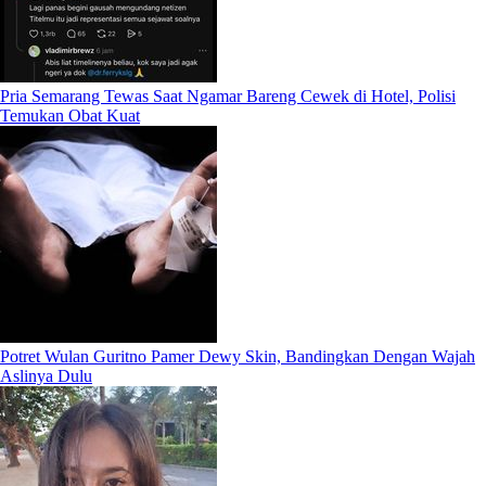
Pria Semarang Tewas Saat Ngamar Bareng Cewek di Hotel, Polisi
Temukan Obat Kuat
Potret Wulan Guritno Pamer Dewy Skin, Bandingkan Dengan Wajah
Aslinya Dulu