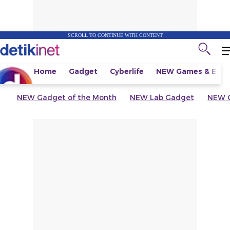
SCROLL TO CONTINUE WITH CONTENT
Home
Gadget
Cyberlife
NEW
Games & Espo
NEW
Gadget of the Month
NEW
Lab Gadget
NEW
G