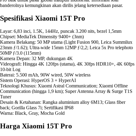
banderolnya kemungkinan akan dirilis jelang ketersediaan pasar.
Spesifikasi Xiaomi 15T Pro
Layar: 6,83 inci, 1.5K, 144Hz, puncak 3.200 nits, bezel 1,5mm
Chipset: MediaTek Dimensity 9400+ (3nm)
Kamera Belakang: 50 MP utama (Light Fusion 900, Leica Summilux
23mm ƒ/1.62); Ultra-wide 15mm 12MP ƒ/2,2; Leica 5x Pro telephoto
50MP ƒ/3.0 (115mm)
Kamera Depan: 32 MP, dukungan 4K
Videografi: Hingga 4K 120fps (utama), 4K 30fps HDR10+, 4K 60fps
10-bit Log
Baterai: 5.500 mAh, 90W wired, 50W wireless
Sistem Operasi: HyperOS 3 + HyperAI
Teknologi Khusus: Xiaomi Astral Communication; Xiaomi Offline
Communication (hingga 1,9 km); Super Antenna Array & Surge T1S
Tuner
Desain & Ketahanan: Rangka aluminium alloy 6M13; Glass fiber
back; Gorilla Glass 7i; Sertifikasi IP68
Warna: Black, Gray, Mocha Gold
Harga Xiaomi 15T Pro