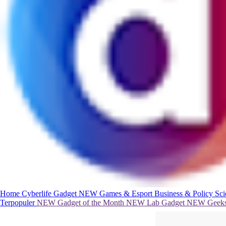
Home
Cyberlife
Gadget
NEW
Games & Esport
Business & Policy
Sc
Terpopuler
NEW
Gadget of the Month
NEW
Lab Gadget
NEW
Geeks