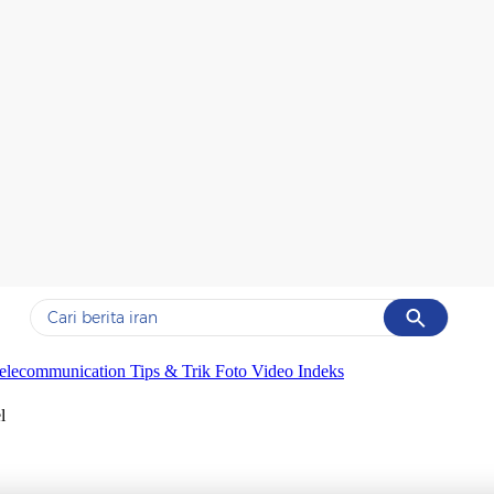
Cancel
Yang sedang ramai dicari
elecommunication
Tips & Trik
Foto
Video
Indeks
#1
data live draw sgp
l
#2
gempa hari ini
#3
prabowo