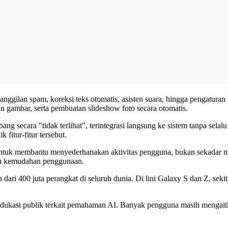
panggilan spam, koreksi teks otomatis, asisten suara, hingga pengatura
 gambar, serta pembuatan slideshow foto secara otomatis.
secara "tidak terlihat", terintegrasi langsung ke sistem tanpa selalu
fitur-fitur tersebut.
 untuk membantu menyederhanakan aktivitas pengguna, bukan sekadar
 dan kemudahan penggunaan.
dari 400 juta perangkat di seluruh dunia. Di lini Galaxy S dan Z, seki
edukasi publik terkait pemahaman AI. Banyak pengguna masih mengait