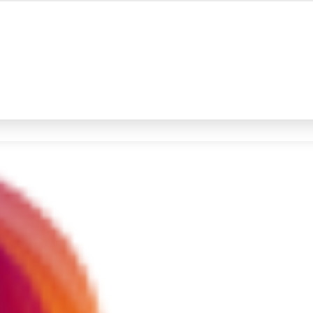
#4
iran
#5
demo
Promoted
Terakhir yang dicari
Loading...