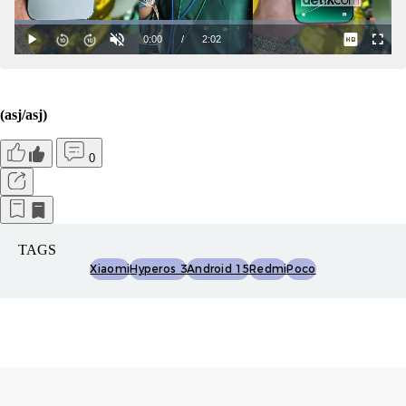
(asj/asj)
0
TAGS
Xiaomi
Hyperos 3
Android 15
Redmi
Poco