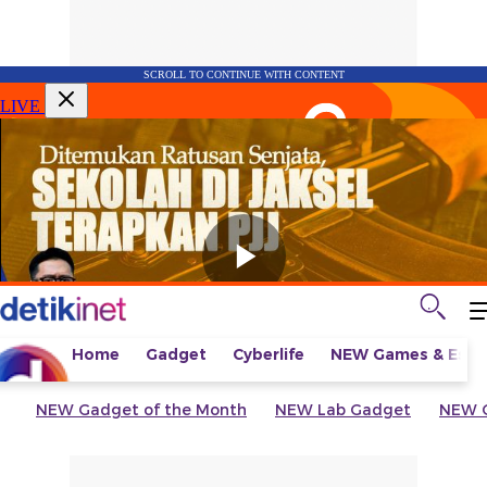
SCROLL TO CONTINUE WITH CONTENT
LIVE
Home
Gadget
Cyberlife
NEW
Games & Espo
NEW
Gadget of the Month
NEW
Lab Gadget
NEW
G