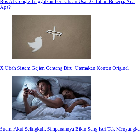
Bos AI Google Tinggalkan Perusahaan Usai 27 Tahun Bekerja, Ada
Apa?
X Ubah Sistem Gajian Centang Biru, Utamakan Konten Original
Suami Akui Selingkuh, Simpanannya Bikin Sang Istri Tak Menyangka