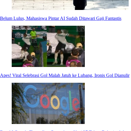
Belum Lulus, Mahasiswa Pintar AI Sudah Ditawari Gaji Fantastis
Apes! Viral Selebrasi Gol Malah Jatuh ke Lubang, Ironis Gol Dianulir