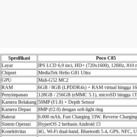
Spesifikasi
Poco C85
Layar
IPS LCD 6,9 inci, HD+ (720x1600), 120Hz, 810 n
Chipset
MediaTek Helio G81 Ultra
GPU
Mali-G52 MC2
RAM
6GB / 8GB (LPDDR4x) + RAM virtual hingga 1
Penyimpanan
128GB / 256GB (eMMC 5.1), microSD hingga 1
Kamera Belakang
50MP (f/1.8) + Depth Sensor
Kamera Depan
8MP (f/2.0) dengan soft-light ring
Baterai
6.000 mAh, Fast Charging 33W, Reverse Chargi
Sistem Operasi
HyperOS 2 berbasis Android 15
Konektivitas
4G, Wi-Fi dual-band, Bluetooth 5.4, GPS, NFC,