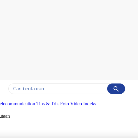
Cancel
Yang sedang ramai dicari
elecommunication
Tips & Trik
Foto
Video
Indeks
#1
data live draw sgp
utaan
#2
gempa hari ini
#3
prabowo