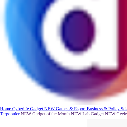
Home
Cyberlife
Gadget
NEW
Games & Esport
Business & Policy
Sc
Terpopuler
NEW
Gadget of the Month
NEW
Lab Gadget
NEW
Geeks