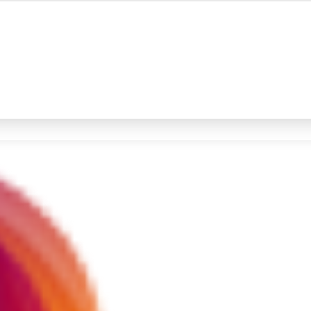
#4
iran
#5
demo
Promoted
Terakhir yang dicari
Loading...