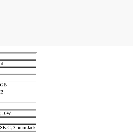
it
6GB
TB
ng 10W
 USB-C, 3.5mm Jack