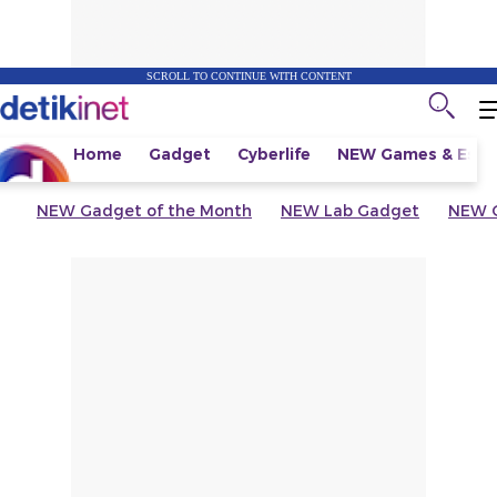
SCROLL TO CONTINUE WITH CONTENT
Home
Gadget
Cyberlife
NEW
Games & Espo
NEW
Gadget of the Month
NEW
Lab Gadget
NEW
G