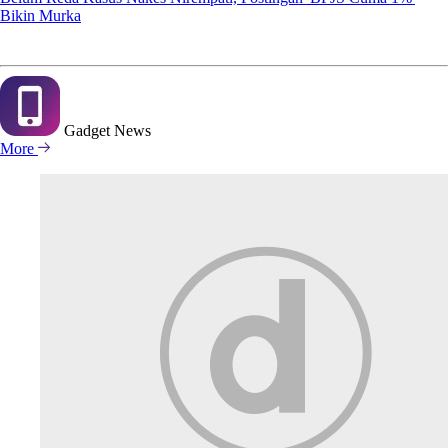
Bikin Murka
Gadget
News
More