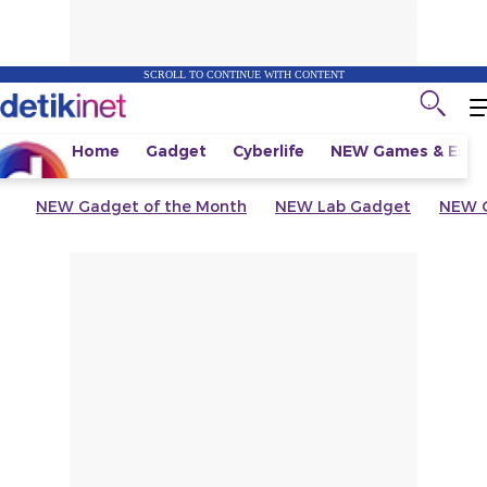
SCROLL TO CONTINUE WITH CONTENT
Home
Gadget
Cyberlife
NEW
Games & Espo
NEW
Gadget of the Month
NEW
Lab Gadget
NEW
G