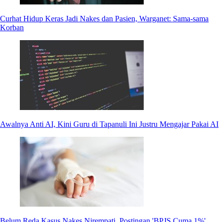
Curhat Hidup Keras Jadi Nakes dan Pasien, Warganet: Sama-sama
Korban
Awalnya Anti AI, Kini Guru di Tapanuli Ini Justru Mengajar Pakai AI
Belum Reda Kasus Nakes Nirempati, Postingan 'BPJS Cuma 1%'