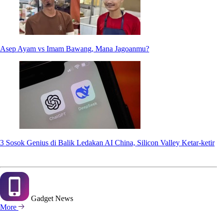
Asep Ayam vs Imam Bawang, Mana Jagoanmu?
3 Sosok Genius di Balik Ledakan AI China, Silicon Valley Ketar-ketir
Gadget
News
More