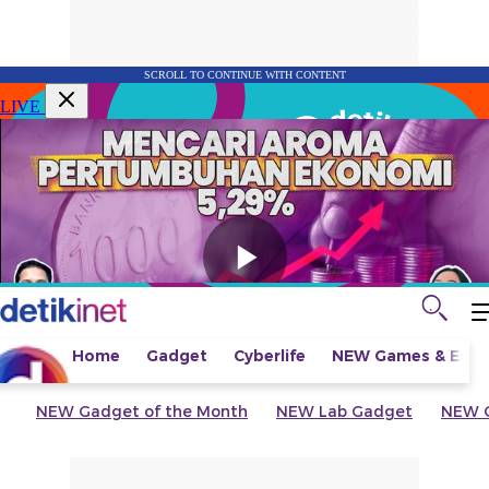
SCROLL TO CONTINUE WITH CONTENT
LIVE
Home
Gadget
Cyberlife
NEW
Games & Espo
NEW
Gadget of the Month
NEW
Lab Gadget
NEW
G