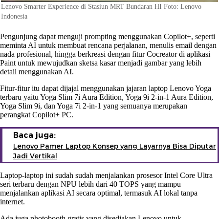
Lenovo Smarter Experience di Stasiun MRT Bundaran HI Foto: Lenovo
Indonesia
Pengunjung dapat menguji prompting menggunakan Copilot+, seperti
meminta AI untuk membuat rencana perjalanan, menulis email dengan
nada profesional, hingga berkreasi dengan fitur Cocreator di aplikasi
Paint untuk mewujudkan sketsa kasar menjadi gambar yang lebih
detail menggunakan AI.
Fitur-fitur itu dapat dijajal menggunakan jajaran laptop Lenovo Yoga
terbaru yaitu Yoga Slim 7i Aura Edition, Yoga 9i 2-in-1 Aura Edition,
Yoga Slim 9i, dan Yoga 7i 2-in-1 yang semuanya merupakan
perangkat Copilot+ PC.
Baca juga:
Lenovo Pamer Laptop Konsep yang Layarnya Bisa Diputar
Jadi Vertikal
Laptop-laptop ini sudah sudah menjalankan prosesor Intel Core Ultra
seri terbaru dengan NPU lebih dari 40 TOPS yang mampu
menjalankan aplikasi AI secara optimal, termasuk AI lokal tanpa
internet.
Ada juga photobooth gratis yang disediakan Lenovo untuk