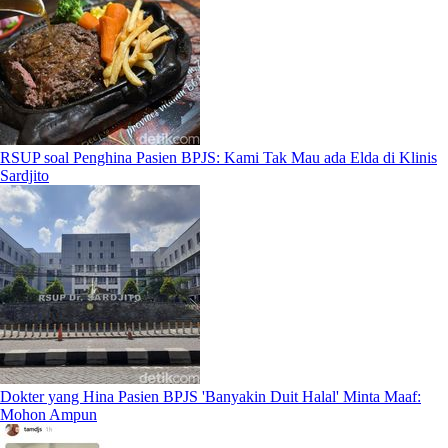
RSUP soal Penghina Pasien BPJS: Kami Tak Mau ada Elda di Klinis
Sardjito
Dokter yang Hina Pasien BPJS 'Banyakin Duit Halal' Minta Maaf:
Mohon Ampun