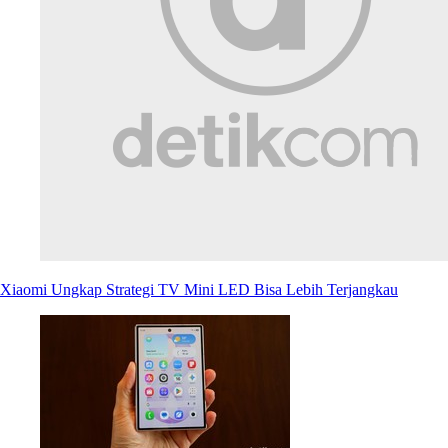
Xiaomi Ungkap Strategi TV Mini LED Bisa Lebih Terjangkau