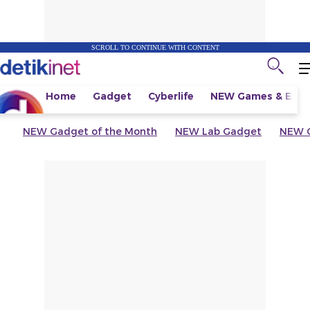
SCROLL TO CONTINUE WITH CONTENT
Home
Gadget
Cyberlife
NEW
Games & Espo
NEW
Gadget of the Month
NEW
Lab Gadget
NEW
G