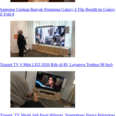
Samsung Ungkap Banyak Pengguna Galaxy Z Flip Beralih ke Galaxy
Z Fold 8
Xiaomi TV S Mini LED 2026 Rilis di RI, Layarnya Tembus 98 Inch
Xiaomi: TV Masih Jadi Pusat Hiburan, Smartphone Hanya Pelengkap