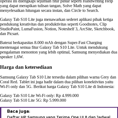
operasi ini dilengkapi sejumlah fitur pintar seperti Handwriting Help
yang dapat merapikan tulisan tangan, Solve Math yang dapat
menyelesaikan hitungan secara instan, dan Circle to Search.
Galaxy Tab S10 Lite juga menawarkan sederet aplikasi pihak ketiga
pendukung kreativitas dan produktivitas seperti Goodnotes, Clip
StudioPaint, LumaFusion, Notion, Noteshelf 3, ArcSite, Sketchbook,
dan Picsart.
Baterai berkapasitas 8.000 mAh dengan Super-Fast Charging
mentenagai semua fitur Galaxy Tab S10 Lite. Untuk mendukung
pengalaman menonton yang lebih optimal, Samsung menyediakan dua
speaker 1,6W.
Harga dan ketersediaan
Samsung Galaxy Tab S10 Lite tersedia dalam pilihan warna Grey dan
Coral Red. Tablet ini juga hadir dalam dua pilihan konektivitas yaitu
Wi-Fi only dan 5G. Berikut harga Galaxy Tab S10 Lite di Indonesia:
Galaxy Tab S10 Lite Wi-Fi only: Rp 4.999.000
Galaxy Tab S10 Lite 5G: Rp 5.999.000
Baca juga:
Daftar HP Samsung yang Terima One UI 8 dan Jadwal