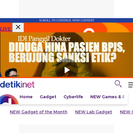
SCROLL TO CONTINUE WITH CONTENT
LIVE
Home
Gadget
Cyberlife
NEW
Games & Espo
NEW
Gadget of the Month
NEW
Lab Gadget
NEW
G