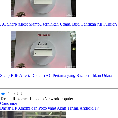
AC Sharp Airest Mampu Jernihkan Udara, Bisa Gantikan Air Purifier?
Sharp Rilis Airest, Diklaim AC Pertama yang Bisa Jernihkan Udara
Terkait
Rekomendasi
detikNetwork
Populer
Consumer
Daftar HP Xiaomi dan Poco yang Akan Terima Android 17