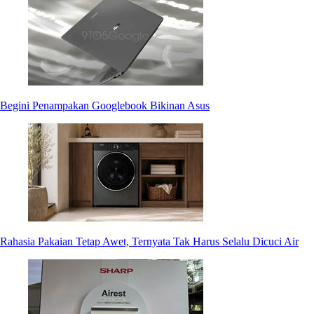
Begini Penampakan Googlebook Bikinan Asus
Rahasia Pakaian Tetap Awet, Ternyata Tak Harus Selalu Dicuci Air