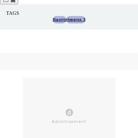
TAGS
Xiaomi
Hyperos 3