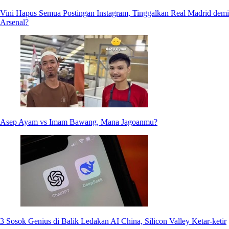
Vini Hapus Semua Postingan Instagram, Tinggalkan Real Madrid demi
Arsenal?
Asep Ayam vs Imam Bawang, Mana Jagoanmu?
3 Sosok Genius di Balik Ledakan AI China, Silicon Valley Ketar-ketir