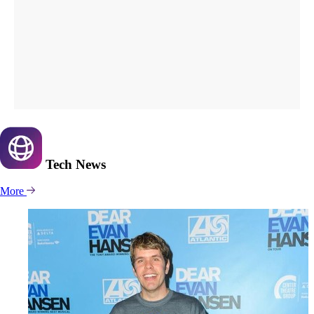
Tech
News
More