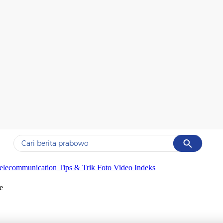
Cancel
Yang sedang ramai dicari
elecommunication
Tips & Trik
Foto
Video
Indeks
#1
data live draw sgp
e
#2
kebakaran
#3
prabowo