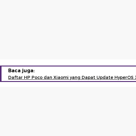
Baca juga:
Daftar HP Poco dan Xiaomi yang Dapat Update HyperOS 