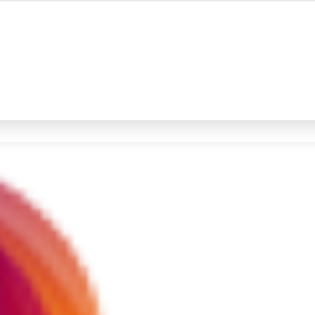
#4
iran
#5
gempa hari ini
Promoted
Terakhir yang dicari
Loading...