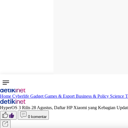
Home
Cyberlife
Gadget
Games & Esport
Business & Policy
Science
T
HyperOS 3 Rilis 28 Agustus, Daftar HP Xiaomi yang Kebagian Updat
0 komentar