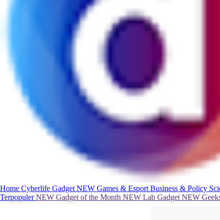
Home
Cyberlife
Gadget
NEW
Games & Esport
Business & Policy
Sc
Terpopuler
NEW
Gadget of the Month
NEW
Lab Gadget
NEW
Geeks