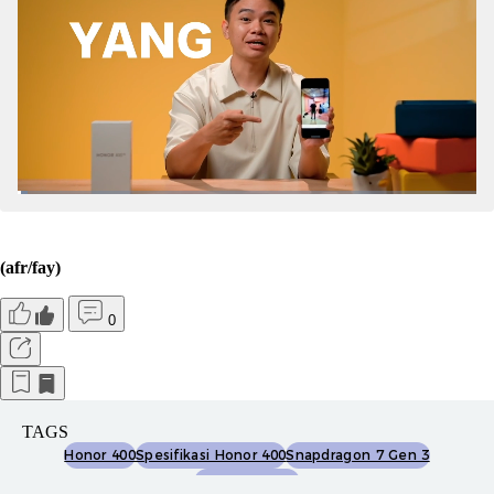
(afr/fay)
0
TAGS
Honor 400
Spesifikasi Honor 400
Snapdragon 7 Gen 3
Gotmhonor400