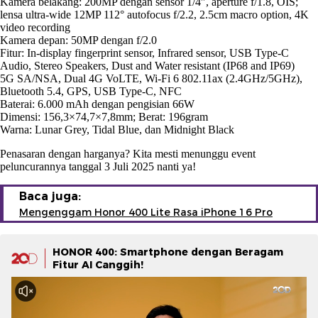
Kamera belakang: 200MP dengan sensor 1/4″, aperture f/1.8, OIS;
lensa ultra-wide 12MP 112° autofocus f/2.2, 2.5cm macro option, 4K
video recording
Kamera depan: 50MP dengan f/2.0
Fitur: In-display fingerprint sensor, Infrared sensor, USB Type-C
Audio, Stereo Speakers, Dust and Water resistant (IP68 and IP69)
5G SA/NSA, Dual 4G VoLTE, Wi-Fi 6 802.11ax (2.4GHz/5GHz),
Bluetooth 5.4, GPS, USB Type-C, NFC
Baterai: 6.000 mAh dengan pengisian 66W
Dimensi: 156,3×74,7×7,8mm; Berat: 196gram
Warna: Lunar Grey, Tidal Blue, dan Midnight Black
Penasaran dengan harganya? Kita mesti menunggu event
peluncurannya tanggal 3 Juli 2025 nanti ya!
Baca juga:
Mengenggam Honor 400 Lite Rasa iPhone 16 Pro
HONOR 400: Smartphone dengan Beragam
Fitur AI Canggih!