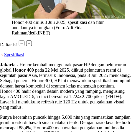
Honor 400 dirilis 3 Juli 2025, spesifikasi dan fitur
andalannya terungkap (Foto: Adi Fida
Rahman/detikINET)
Daftar Isi
Spesifikasi
Jakarta
-
Honor kembali menggebrak pasar HP dengan peluncuran
global
Honor 400
pada 22 Mei 2025, diikuti peluncuran resmi di
sejumlah pasar Asia, termasuk Indonesia, pada 3 Juli 2025 mendatang.
Sebagai penerus Honor 300, HP ini menawarkan spesifikasi mumpuni
dengan harga kompetitif di segmen kelas menengah premium.
Honor 400 hadir dengan desain modern yang ramping, mengusung
layar AMOLED 6,55 inci beresolusi 1.224x2.700 piksel (FHD+).
Layar ini mendukung refresh rate 120 Hz untuk pengalaman visual
yang mulus.
Punya kecerahan puncak hingga 5.000 nits yang memastikan tampilan
jernih meski di bawah sinar matahari terik. Dengan rasio layar ke bodi
mencapai 88,4%, Honor 400 menawarkan pengalaman multimedia