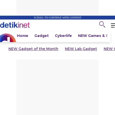
SCROLL TO CONTINUE WITH CONTENT
Home
Gadget
Cyberlife
NEW
Games & Espo
NEW
Gadget of the Month
NEW
Lab Gadget
NEW
G