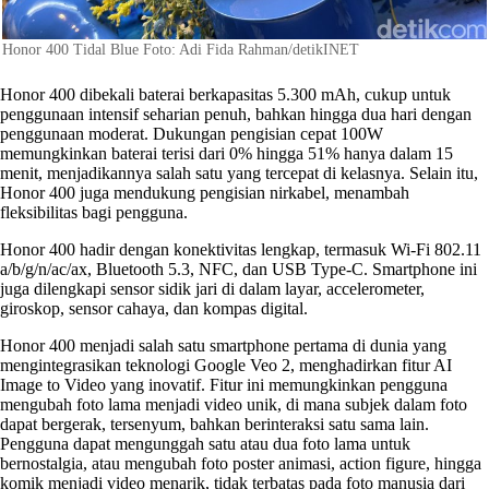
Honor 400 Tidal Blue Foto: Adi Fida Rahman/detikINET
Honor 400 dibekali baterai berkapasitas 5.300 mAh, cukup untuk
penggunaan intensif seharian penuh, bahkan hingga dua hari dengan
penggunaan moderat. Dukungan pengisian cepat 100W
memungkinkan baterai terisi dari 0% hingga 51% hanya dalam 15
menit, menjadikannya salah satu yang tercepat di kelasnya. Selain itu,
Honor 400 juga mendukung pengisian nirkabel, menambah
fleksibilitas bagi pengguna.
Honor 400 hadir dengan konektivitas lengkap, termasuk Wi-Fi 802.11
a/b/g/n/ac/ax, Bluetooth 5.3, NFC, dan USB Type-C. Smartphone ini
juga dilengkapi sensor sidik jari di dalam layar, accelerometer,
giroskop, sensor cahaya, dan kompas digital.
Honor 400 menjadi salah satu smartphone pertama di dunia yang
mengintegrasikan teknologi Google Veo 2, menghadirkan fitur AI
Image to Video yang inovatif. Fitur ini memungkinkan pengguna
mengubah foto lama menjadi video unik, di mana subjek dalam foto
dapat bergerak, tersenyum, bahkan berinteraksi satu sama lain.
Pengguna dapat mengunggah satu atau dua foto lama untuk
bernostalgia, atau mengubah foto poster animasi, action figure, hingga
komik menjadi video menarik, tidak terbatas pada foto manusia dari