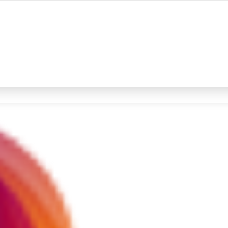
#4
iran
#5
demo
Promoted
Terakhir yang dicari
Loading...