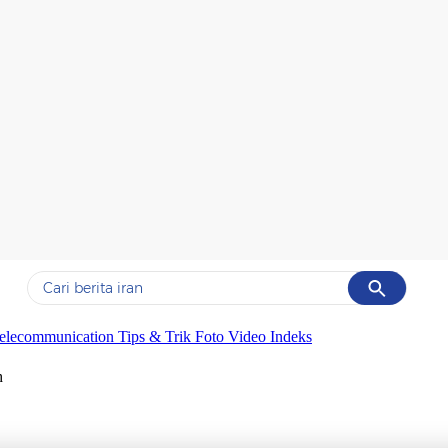
Cancel
Yang sedang ramai dicari
elecommunication
Tips & Trik
Foto
Video
Indeks
#1
gempa hari ini
h
#2
gempa
#3
prabowo