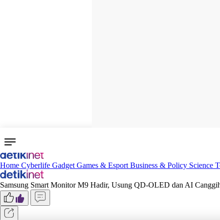
Home
Cyberlife
Gadget
Games & Esport
Business & Policy
Science
T
Samsung Smart Monitor M9 Hadir, Usung QD-OLED dan AI Canggi