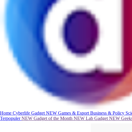
Home
Cyberlife
Gadget
NEW
Games & Esport
Business & Policy
Sc
Terpopuler
NEW
Gadget of the Month
NEW
Lab Gadget
NEW
Geeks