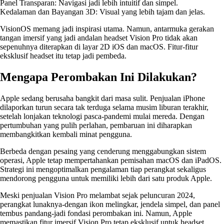
Panel Transparan: Navigasi jadi lebih intuitif dan simpel.
Kedalaman dan Bayangan 3D: Visual yang lebih tajam dan jelas.
VisionOS memang jadi inspirasi utama. Namun, antarmuka gerakan
tangan imersif yang jadi andalan headset Vision Pro tidak akan
sepenuhnya diterapkan di layar 2D iOS dan macOS. Fitur-fitur
eksklusif headset itu tetap jadi pembeda.
Mengapa Perombakan Ini Dilakukan?
Apple sedang berusaha bangkit dari masa sulit. Penjualan iPhone
dilaporkan turun secara tak terduga selama musim liburan terakhir,
setelah lonjakan teknologi pasca-pandemi mulai mereda. Dengan
pertumbuhan yang pulih perlahan, pembaruan ini diharapkan
membangkitkan kembali minat pengguna.
Berbeda dengan pesaing yang cenderung menggabungkan sistem
operasi, Apple tetap mempertahankan pemisahan macOS dan iPadOS.
Strategi ini mengoptimalkan pengalaman tiap perangkat sekaligus
mendorong pengguna untuk memiliki lebih dari satu produk Apple.
Meski penjualan Vision Pro melambat sejak peluncuran 2024,
perangkat lunaknya-dengan ikon melingkar, jendela simpel, dan panel
tembus pandang-jadi fondasi perombakan ini. Namun, Apple
memastikan fitur imersif Vision Pro tetap eksklusif untuk headset