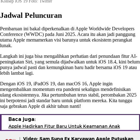
Konsep iOS 19 Foto: Twitter
Jadwal Peluncuran
Pembaruan ini bakal diperkenalkan di Apple Worldwide Developers
Conference (WWDC) pada Juni 2025. Acara itu akan jadi panggung
utama Apple memamerkan visi barunya untuk ekosistem perangkat
lunak.
Langkah ini juga bisa mengalihkan perhatian dari penundaan fitur AI-
peningkatan Siri, yang semula dijadwalkan untuk iOS 18.4, kini belum
punya jadwal pasti dan kemungkinan baru hadir bersama iOS 19 atau
lebih lambat lagi.
Dengan iOS 19, iPadOS 19, dan macOS 16, Apple ingin
mengembalikan momentum era pandemi sekaligus mendefinisikan
ulang ekosistemnya. Jika pertumbuhan terus stabil, perombakan 2025
ini berpotensi jadi standar baru untuk platform mereka. Kita tunggu
saja gebrakan Apple di akhir tahun nanti!
Baca juga:
Apple Hadirkan Fitur Baru Untuk Keamanan Anak
Video: Sam Sung Ex Karyawan Apple Putuskan