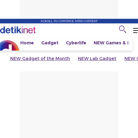
SCROLL TO CONTINUE WITH CONTENT
Home
Gadget
Cyberlife
NEW
Games & Espo
NEW
Gadget of the Month
NEW
Lab Gadget
NEW
G