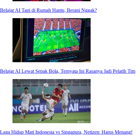
Belajar AI Tapi di Rumah Hantu, Berani Nggak?
Belajar AI Lewat Sepak Bola, Ternyata Ini Rasanya Jadi Pelatih Tim
Laga Hidup Mati Indonesia vs Singapura, Netizen: Harus Menang!