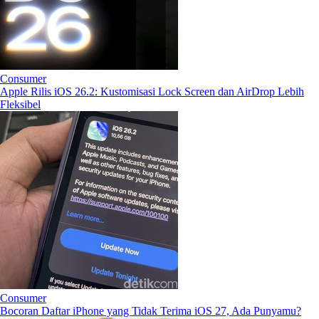
Consumer
Apple Rilis iOS 26.2: Kustomisasi Lock Screen dan AirDrop Lebih
Fleksibel
Consumer
Bocoran Daftar iPhone yang Tidak Terima iOS 27, Ada Punyamu?