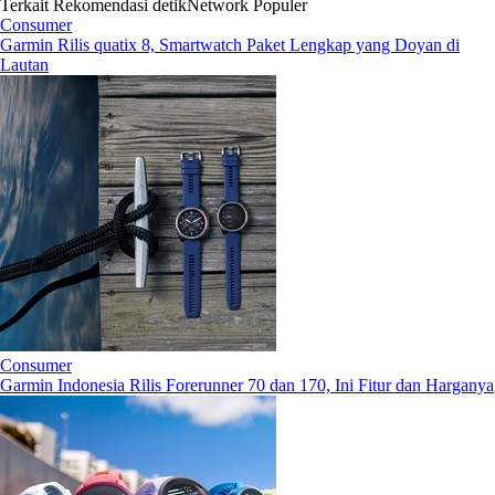
Terkait
Rekomendasi
detikNetwork
Populer
Consumer
Garmin Rilis quatix 8, Smartwatch Paket Lengkap yang Doyan di
Lautan
Consumer
Garmin Indonesia Rilis Forerunner 70 dan 170, Ini Fitur dan Harganya