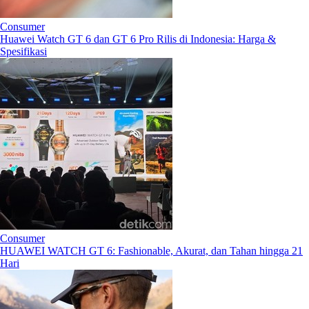
Consumer
Huawei Watch GT 6 dan GT 6 Pro Rilis di Indonesia: Harga &
Spesifikasi
Consumer
HUAWEI WATCH GT 6: Fashionable, Akurat, dan Tahan hingga 21
Hari