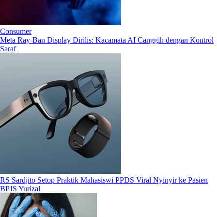
Consumer
Meta Ray-Ban Display Dirilis: Kacamata AI Canggih dengan Kontrol
Saraf
RS Sardjito Setop Praktik Mahasiswi PPDS Viral Nyinyir ke Pasien
BPJS Yurizal