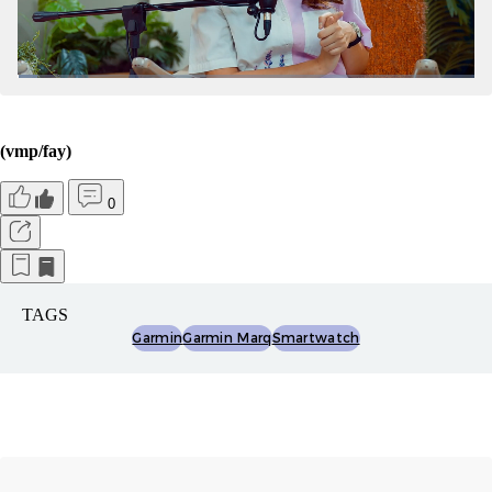
(vmp/fay)
0
TAGS
Garmin
Garmin Marq
Smartwatch