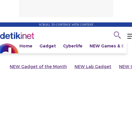
SCROLL TO CONTINUE WITH CONTENT
Home
Gadget
Cyberlife
NEW
Games & Espo
NEW
Gadget of the Month
NEW
Lab Gadget
NEW
G