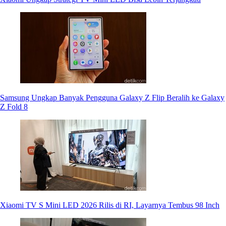
Samsung Ungkap Banyak Pengguna Galaxy Z Flip Beralih ke Galaxy
Z Fold 8
Xiaomi TV S Mini LED 2026 Rilis di RI, Layarnya Tembus 98 Inch