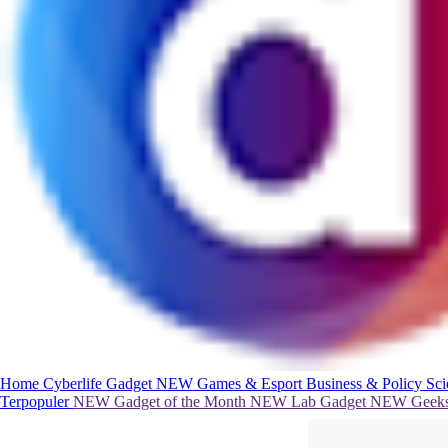
Home
Cyberlife
Gadget
NEW
Games & Esport
Business & Policy
Sc
Terpopuler
NEW
Gadget of the Month
NEW
Lab Gadget
NEW
Geeks