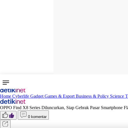
Home
Cyberlife
Gadget
Games & Esport
Business & Policy
Science
T
OPPO Find X8 Series Diluncurkan, Siap Gebrak Pasar Smartphone Fl
0 komentar