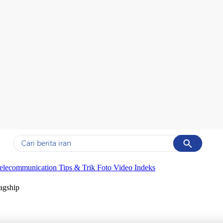
Cancel
Yang sedang ramai dicari
elecommunication
Tips & Trik
Foto
Video
Indeks
#1
data live draw sgp
agship
#2
iran
#3
senjata