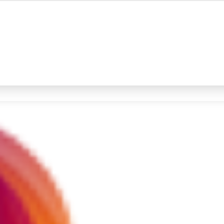
#4
prabowo
#5
gempa hari ini
Promoted
Terakhir yang dicari
Loading...