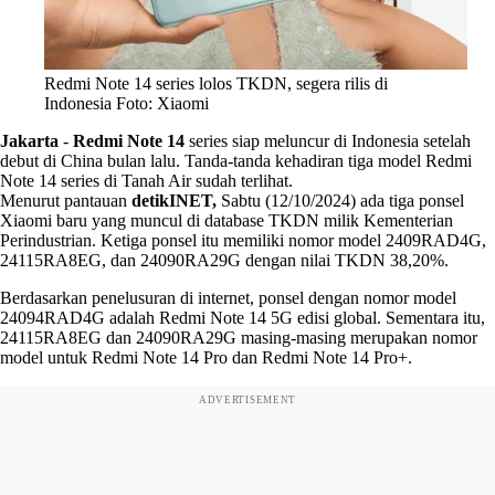
Redmi Note 14 series lolos TKDN, segera rilis di
Indonesia Foto: Xiaomi
Jakarta
-
Redmi Note 14
series siap meluncur di Indonesia setelah
debut di China bulan lalu. Tanda-tanda kehadiran tiga model Redmi
Note 14 series di Tanah Air sudah terlihat.
Menurut pantauan
detikINET,
Sabtu (12/10/2024) ada tiga ponsel
Xiaomi baru yang muncul di database TKDN milik Kementerian
Perindustrian. Ketiga ponsel itu memiliki nomor model 2409RAD4G,
24115RA8EG, dan 24090RA29G dengan nilai TKDN 38,20%.
Berdasarkan penelusuran di internet, ponsel dengan nomor model
24094RAD4G adalah Redmi Note 14 5G edisi global. Sementara itu,
24115RA8EG dan 24090RA29G masing-masing merupakan nomor
model untuk Redmi Note 14 Pro dan Redmi Note 14 Pro+.
ADVERTISEMENT