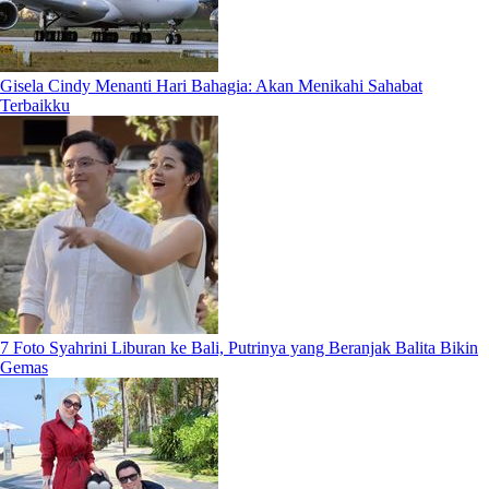
Gisela Cindy Menanti Hari Bahagia: Akan Menikahi Sahabat
Terbaikku
7 Foto Syahrini Liburan ke Bali, Putrinya yang Beranjak Balita Bikin
Gemas