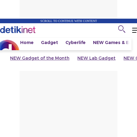
SCROLL TO CONTINUE WITH CONTENT
Home
Gadget
Cyberlife
NEW
Games & Espo
NEW
Gadget of the Month
NEW
Lab Gadget
NEW
G