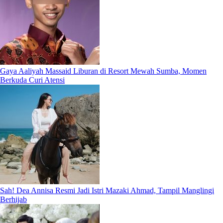
Gaya Aaliyah Massaid Liburan di Resort Mewah Sumba, Momen
Berkuda Curi Atensi
Sah! Dea Annisa Resmi Jadi Istri Mazaki Ahmad, Tampil Manglingi
Berhijab