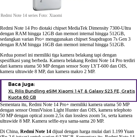
Redmi Note 14 series Foto: Xiaomi
Redmi Note 14 Pro diotaki chipset MediaTek Dimensity 7300-Ultra
dengan RAM hingga 12GB dan memori internal hingga 512GB,
sedangkan varian Pro+ menggunakan chipset Snapdragon 7s Gen 3
dengan RAM hingga 16GB dan memori internal hingga 512GB.
Kedua ponsel ini memiliki tiga kamera belakang tapi dengan
spesifikasi yang berbeda. Kamera belakang Redmi Note 14 Pro terdiri
dari kamera utama 50 MP dengan sensor Sony LYT-600 dan OIS,
kamera ultrawide 8 MP, dan kamera makro 2 MP.
Baca juga:
XL Rilis Bundling eSIM Xiaomi 14T & Galaxy S23 FE, Gratis
Kuota 60 GB
Sementara itu, Redmi Note 14 Pro+ memiliki kamera utama 50 MP
dengan sensor OmniVision Light Hunter dan OIS, kamera telephoto
50 MP dengan optical zoom 2,5x dan lossless zoom 5x, serta kamera
ultrawide 8 MP. Kamera selfie-nya sama-sama 20 MP.
Di China,
Redmi Note 14
dijual dengan harga mulai dari 1.199 Yuan
(Rp 2,6 jutaan) untuk varian 6/128GB. Sementara itu, Redmi Note 14