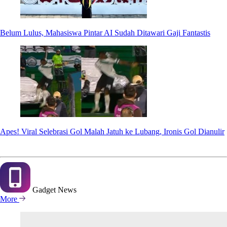
Belum Lulus, Mahasiswa Pintar AI Sudah Ditawari Gaji Fantastis
Apes! Viral Selebrasi Gol Malah Jatuh ke Lubang, Ironis Gol Dianulir
Gadget
News
More