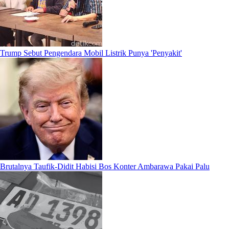
Trump Sebut Pengendara Mobil Listrik Punya 'Penyakit'
Brutalnya Taufik-Didit Habisi Bos Konter Ambarawa Pakai Palu