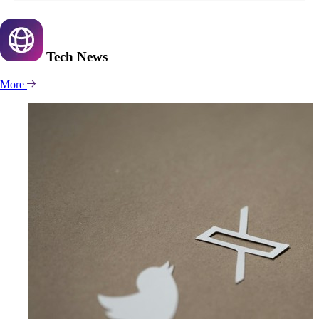
Tech
News
More