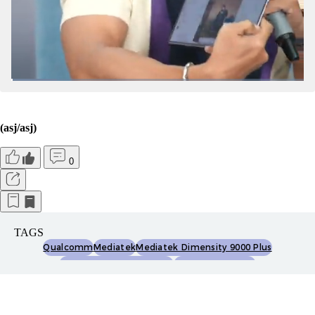
(asj/asj)
0
TAGS
Qualcomm
Mediatek
Mediatek Dimensity 9000 Plus
Mediatek Dimensity 9000
Asus Rog Phone 6