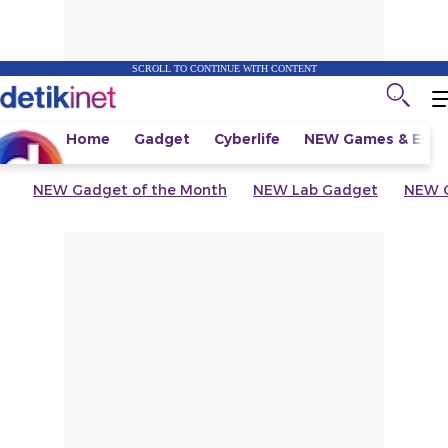
SCROLL TO CONTINUE WITH CONTENT
Home
Gadget
Cyberlife
NEW
Games & Espo
NEW
Gadget of the Month
NEW
Lab Gadget
NEW
G