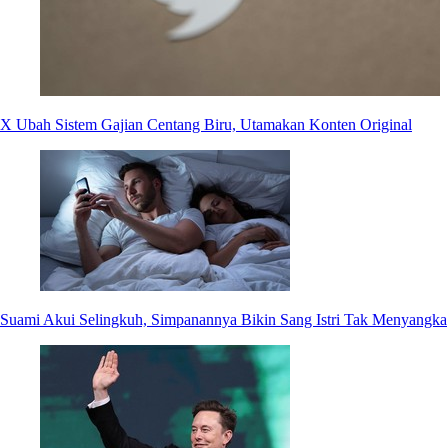
X Ubah Sistem Gajian Centang Biru, Utamakan Konten Original
Suami Akui Selingkuh, Simpanannya Bikin Sang Istri Tak Menyangka