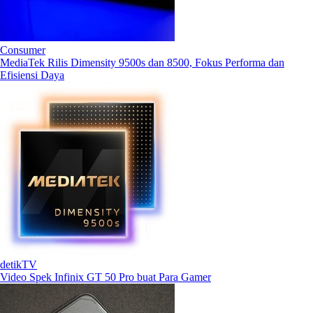
Consumer
MediaTek Rilis Dimensity 9500s dan 8500, Fokus Performa dan
Efisiensi Daya
detikTV
Video Spek Infinix GT 50 Pro buat Para Gamer