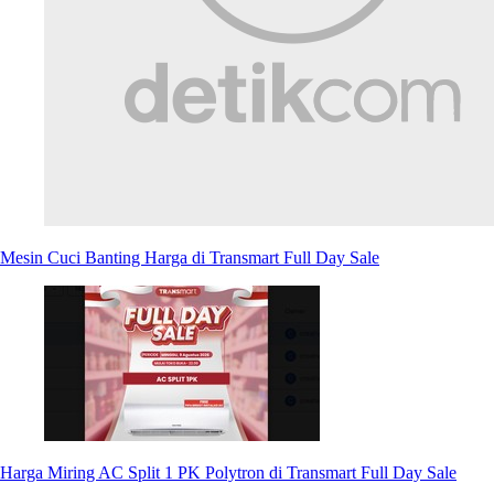
Mesin Cuci Banting Harga di Transmart Full Day Sale
Harga Miring AC Split 1 PK Polytron di Transmart Full Day Sale