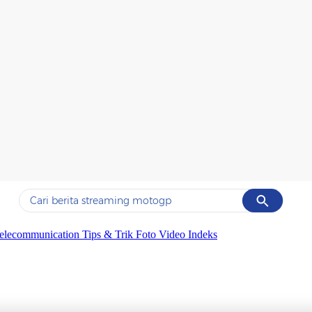
Cancel
Yang sedang ramai dicari
elecommunication
Tips & Trik
Foto
Video
Indeks
#1
ketik
#2
bromo
#3
streaming motogp