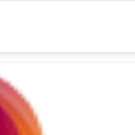
#4
prabowo
#5
data live draw sgp
Promoted
Terakhir yang dicari
Loading...