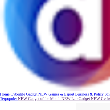
Home
Cyberlife
Gadget
NEW
Games & Esport
Business & Policy
Sc
Terpopuler
NEW
Gadget of the Month
NEW
Lab Gadget
NEW
Geeks