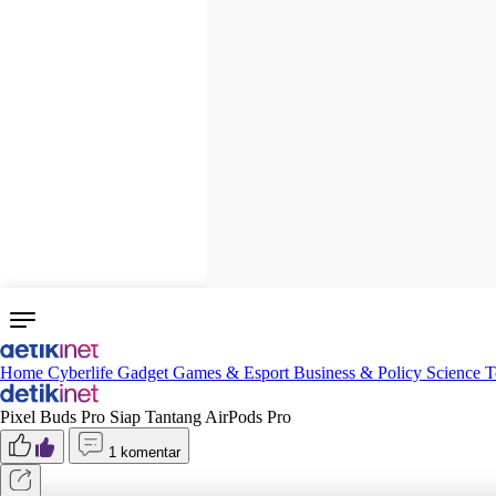
Home
Cyberlife
Gadget
Games & Esport
Business & Policy
Science
T
Pixel Buds Pro Siap Tantang AirPods Pro
1 komentar