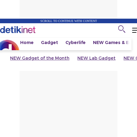
SCROLL TO CONTINUE WITH CONTENT
Home
Gadget
Cyberlife
NEW
Games & Espo
NEW
Gadget of the Month
NEW
Lab Gadget
NEW
G