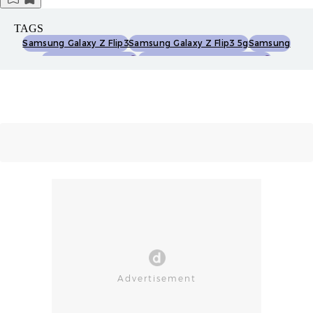
TAGS
Samsung Galaxy Z Flip3
Samsung Galaxy Z Flip3 5g
Samsung
Year In Review 2021
Kaleidoskop Teknologi 2021
Ponsel Layar Lipat