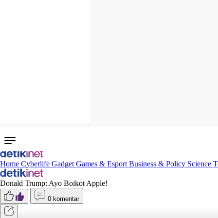
Home
Cyberlife
Gadget
Games & Esport
Business & Policy
Science
T
Donald Trump: Ayo Boikot Apple!
0 komentar