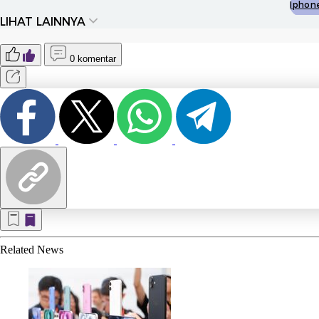
Iphon
LIHAT LAINNYA
0 komentar
Related
News