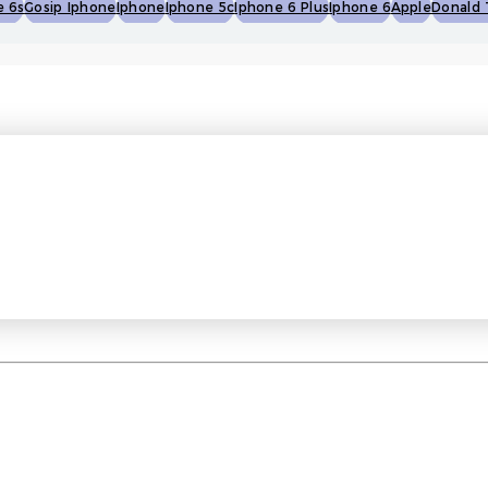
e 6s
Gosip Iphone
Iphone
Iphone 5c
Iphone 6 Plus
Iphone 6
Apple
Donald