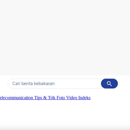
Cancel
Yang sedang ramai dicari
elecommunication
Tips & Trik
Foto
Video
Indeks
#1
data live draw sgp
#2
kebakaran
#3
prabowo