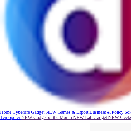
Home
Cyberlife
Gadget
NEW
Games & Esport
Business & Policy
Sc
Terpopuler
NEW
Gadget of the Month
NEW
Lab Gadget
NEW
Geeks