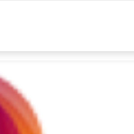
#4
iran
#5
gempa hari ini
Promoted
Terakhir yang dicari
Loading...