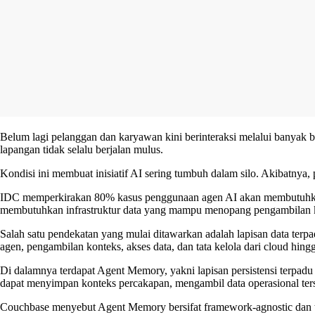
Belum lagi pelanggan dan karyawan kini berinteraksi melalui banyak b
lapangan tidak selalu berjalan mulus.
Kondisi ini membuat inisiatif AI sering tumbuh dalam silo. Akibatnya
IDC memperkirakan 80% kasus penggunaan agen AI akan membutuhkan da
membutuhkan infrastruktur data yang mampu menopang pengambilan ke
Salah satu pendekatan yang mulai ditawarkan adalah lapisan data terp
agen, pengambilan konteks, akses data, dan tata kelola dari cloud hing
Di dalamnya terdapat Agent Memory, yakni lapisan persistensi terpa
dapat menyimpan konteks percakapan, mengambil data operasional terst
Couchbase menyebut Agent Memory bersifat framework-agnostic dan t