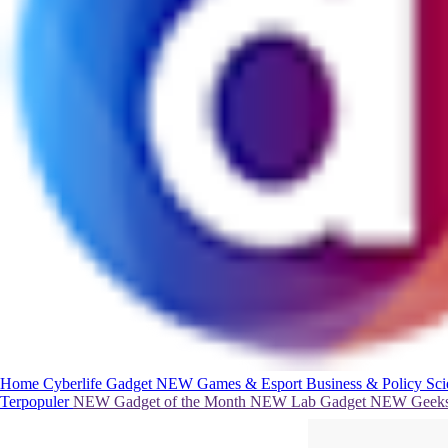
Home
Cyberlife
Gadget
NEW
Games & Esport
Business & Policy
Sc
Terpopuler
NEW
Gadget of the Month
NEW
Lab Gadget
NEW
Geeks