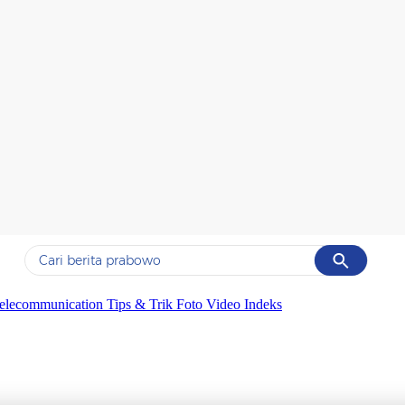
Cancel
Yang sedang ramai dicari
elecommunication
Tips & Trik
Foto
Video
Indeks
#1
data live draw sgp
#2
kebakaran
#3
prabowo