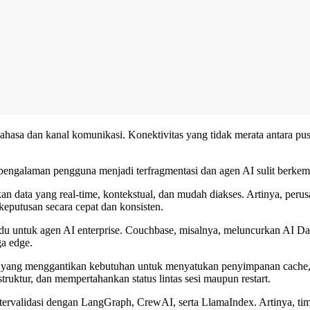
ahasa dan kanal komunikasi. Konektivitas yang tidak merata antara pu
, pengalaman pengguna menjadi terfragmentasi dan agen AI sulit berke
ta yang real-time, kontekstual, dan mudah diakses. Artinya, perusa
putusan secara cepat dan konsisten.
adu untuk agen AI enterprise. Couchbase, misalnya, meluncurkan AI Da
ga edge.
du yang menggantikan kebutuhan untuk menyatukan penyimpanan cache, 
ruktur, dan mempertahankan status lintas sesi maupun restart.
ervalidasi dengan LangGraph, CrewAI, serta LlamaIndex. Artinya, t