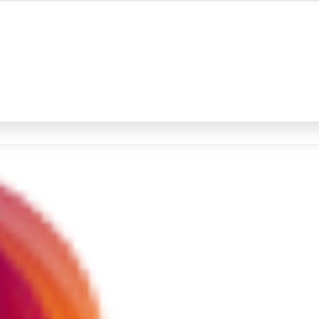
#4
iran
#5
gempa hari ini
Promoted
Terakhir yang dicari
Loading...