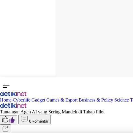
Home
Cyberlife
Gadget
Games & Esport
Business & Policy
Science
T
Tantangan Agen AI yang Sering Mandek di Tahap Pilot
0 komentar