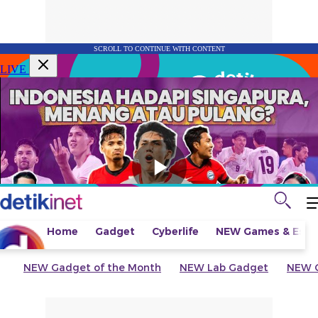
SCROLL TO CONTINUE WITH CONTENT
LIVE
Home
Gadget
Cyberlife
NEW
Games & Espo
NEW
Gadget of the Month
NEW
Lab Gadget
NEW
G