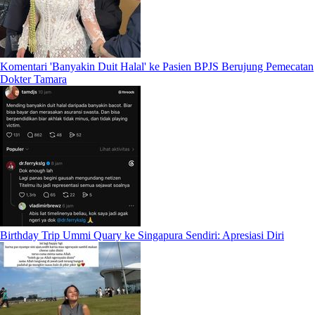
Komentari 'Banyakin Duit Halal' ke Pasien BPJS Berujung Pemecatan
Dokter Tamara
Birthday Trip Ummi Quary ke Singapura Sendiri: Apresiasi Diri