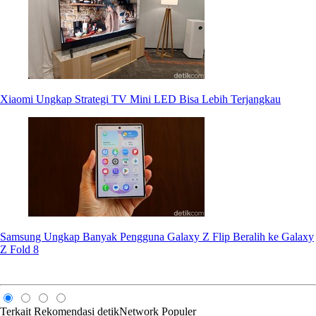
Xiaomi Ungkap Strategi TV Mini LED Bisa Lebih Terjangkau
Samsung Ungkap Banyak Pengguna Galaxy Z Flip Beralih ke Galaxy
Z Fold 8
Terkait
Rekomendasi
detikNetwork
Populer