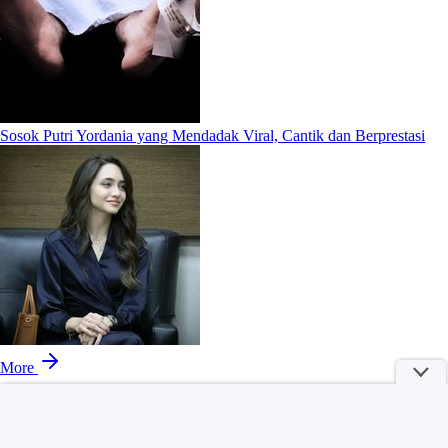
Sosok Putri Yordania yang Mendadak Viral, Cantik dan Berprestasi
More