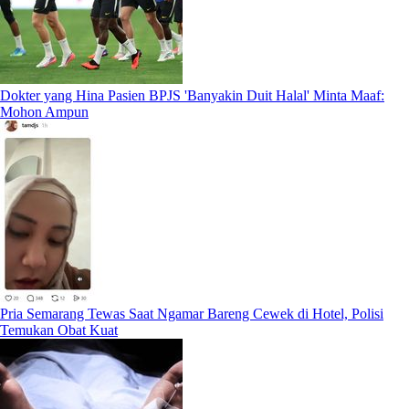
Dokter yang Hina Pasien BPJS 'Banyakin Duit Halal' Minta Maaf:
Mohon Ampun
Pria Semarang Tewas Saat Ngamar Bareng Cewek di Hotel, Polisi
Temukan Obat Kuat