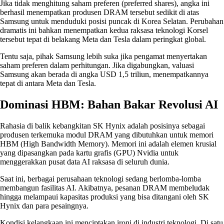
Jika tidak menghitung saham preferen (preferred shares), angka ini
berhasil menempatkan produsen DRAM tersebut sedikit di atas
Samsung untuk menduduki posisi puncak di Korea Selatan. Perubahan
dramatis ini bahkan menempatkan kedua raksasa teknologi Korsel
tersebut tepat di belakang Meta dan Tesla dalam peringkat global.
Tentu saja, pihak Samsung lebih suka jika pengamat menyertakan
saham preferen dalam perhitungan. Jika digabungkan, valuasi
Samsung akan berada di angka USD 1,5 triliun, menempatkannya
tepat di antara Meta dan Tesla.
Dominasi HBM: Bahan Bakar Revolusi AI
Rahasia di balik kebangkitan SK Hynix adalah posisinya sebagai
produsen terkemuka modul DRAM yang dibutuhkan untuk memori
HBM (High Bandwidth Memory). Memori ini adalah elemen krusial
yang dipasangkan pada kartu grafis (GPU) Nvidia untuk
menggerakkan pusat data AI raksasa di seluruh dunia.
Saat ini, berbagai perusahaan teknologi sedang berlomba-lomba
membangun fasilitas AI. Akibatnya, pesanan DRAM membeludak
hingga melampaui kapasitas produksi yang bisa ditangani oleh SK
Hynix dan para pesaingnya.
Kondisi kelangkaan ini menciptakan ironi di industri teknologi. Di satu