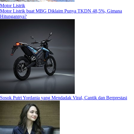
Motor Listrik
Motor Listrik buat MBG Diklaim Punya TKDN 48,5%, Gimana
Hitungannya?
Sosok Putri Yordania yang Mendadak Viral, Cantik dan Berprestasi