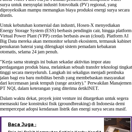
surya untuk menyuplai industri fotovoltaik (PV) regional, yang
diproyeksikan mampu memangkas biaya produksi energi surya secara
drastis.
Untuk kebutuhan komersial dan industri, Hosen-X menyediakan
Energy Storage System (ESS) berbasis pendingin cair, hingga platform
Virtual Power Plant (VPP) cerdas berbasis awan (cloud). Platform AI
Big Data mereka akan memonitor seluruh ekosistem, termasuk kabinet
penukaran baterai yang dilengkapi sistem pemadam kebakaran
otomatis, selama 24 jam penuh.
"Kerja sama strategis ini bukan sekadar aktivitas impor atau
perdagangan produk biasa, melainkan sebuah transfer teknologi tingkat
tinggi secara menyeluruh. Langkah ini sekaligus menjadi pembuka
jalan bagi era baru mobilitas bersih yang membebaskan masyarakat
dari kecemasan jarak tempuh (range anxiety)." Perwakilan Manajemen
PT NQI, dalam keterangan yang diterima detikINET.
Dalam waktu dekat, proyek joint venture ini ditargetkan untuk segera
memasuki fase konstruksi fisik (groundbreaking) di Indonesia demi
mempercepat adopsi kendaraan listrik dan energi surya secara masif.
Baca Juga :