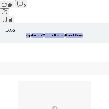
0
TAGS
Nqi
Hosen-X
Pabrik Baterai
Panel Surya