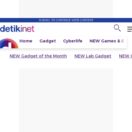
SCROLL TO CONTINUE WITH CONTENT
Home
Gadget
Cyberlife
NEW
Games & Espo
NEW
Gadget of the Month
NEW
Lab Gadget
NEW
G