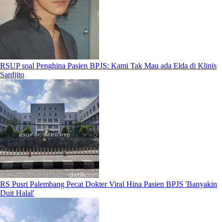
RSUP soal Penghina Pasien BPJS: Kami Tak Mau ada Elda di Klinis
Sardjito
RS Pusri Palembang Pecat Dokter Viral Hina Pasien BPJS 'Banyakin
Duit Halal'