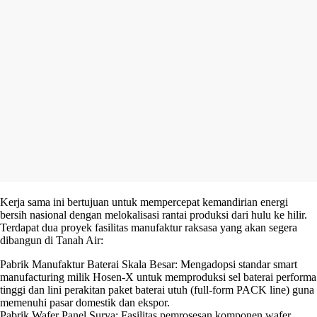
Kerja sama ini bertujuan untuk mempercepat kemandirian energi
bersih nasional dengan melokalisasi rantai produksi dari hulu ke hilir.
Terdapat dua proyek fasilitas manufaktur raksasa yang akan segera
dibangun di Tanah Air:
Pabrik Manufaktur Baterai Skala Besar: Mengadopsi standar smart
manufacturing milik Hosen-X untuk memproduksi sel baterai performa
tinggi dan lini perakitan paket baterai utuh (full-form PACK line) guna
memenuhi pasar domestik dan ekspor.
Pabrik Wafer Panel Surya: Fasilitas pemrosesan komponen wafer