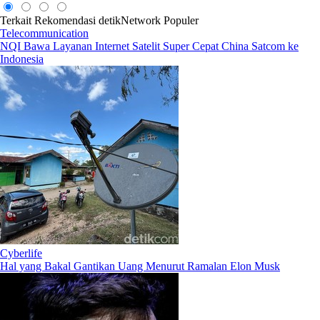
Terkait
Rekomendasi
detikNetwork
Populer
Telecommunication
NQI Bawa Layanan Internet Satelit Super Cepat China Satcom ke
Indonesia
Cyberlife
Hal yang Bakal Gantikan Uang Menurut Ramalan Elon Musk