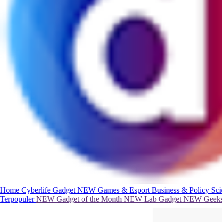
Home
Cyberlife
Gadget
NEW
Games & Esport
Business & Policy
Sc
Terpopuler
NEW
Gadget of the Month
NEW
Lab Gadget
NEW
Geeks