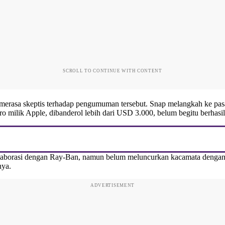
SCROLL TO CONTINUE WITH CONTENT
eet merasa skeptis terhadap pengumuman tersebut. Snap melangkah ke pa
 milik Apple, dibanderol lebih dari USD 3.000, belum begitu berhasil
erkolaborasi dengan Ray-Ban, namun belum meluncurkan kacamata den
nya.
ADVERTISEMENT