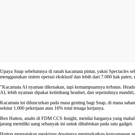
Upaya Snap sebelumnya di ranah kacamata pintar, yakni Spectacles s
menggunakan sistem operasi eksklusif dan lebih dari 7.000 hak paten,
"Kacamata AI nyaman dikenakan, tapi kemampuannya terbatas. Headset 
AI, lebih nyaman dipakai ketimbang headset, dan sepenuhnya mandiri,
Kacamata ini diluncurkan pada masa genting bagi Snap, di mana saha
sekitar 1.000 pekerjaan atau 16% total tenaga kerjanya.
Ben Hatton, analis di FDM CCS Insight, menilai harganya yang mahal
jarang memiliki uang sebanyak ini untuk dihabiskan pada satu gadget.
Hatton mengatakan meskipun desainnya meningkatkan kenyamanan pemaka