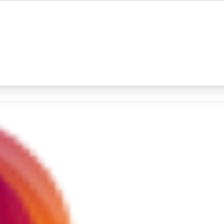
#4
demo
#5
prabowo
Promoted
Terakhir yang dicari
Loading...