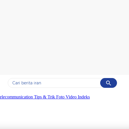
Cancel
Yang sedang ramai dicari
elecommunication
Tips & Trik
Foto
Video
Indeks
#1
gempa hari ini
#2
gempa
#3
iran