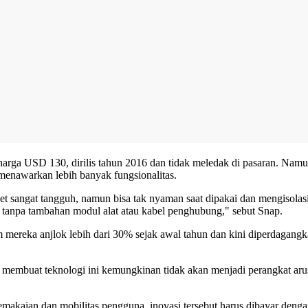
eharga USD 130, dirilis tahun 2016 dan tidak meledak di pasaran. N
 menawarkan lebih banyak fungsionalitas.
sangat tangguh, namun bisa tak nyaman saat dipakai dan mengisolasi 
 tanpa tambahan modul alat atau kabel penghubung," sebut Snap.
m mereka anjlok lebih dari 30% sejak awal tahun dan kini diperdagan
 membuat teknologi ini kemungkinan tidak akan menjadi perangkat ar
ian dan mobilitas pengguna, inovasi tersebut harus dibayar dengan k