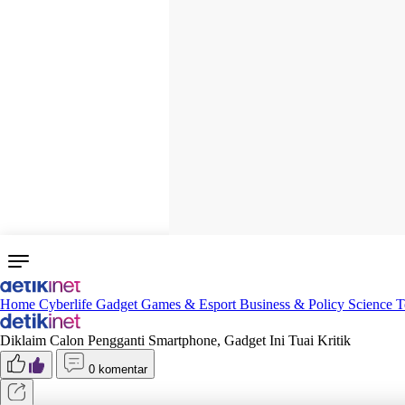
Home
Cyberlife
Gadget
Games & Esport
Business & Policy
Science
T
Diklaim Calon Pengganti Smartphone, Gadget Ini Tuai Kritik
0 komentar