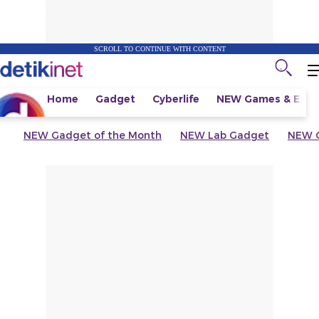
SCROLL TO CONTINUE WITH CONTENT
Home
Gadget
Cyberlife
NEW
Games & Espo
NEW
Gadget of the Month
NEW
Lab Gadget
NEW
G