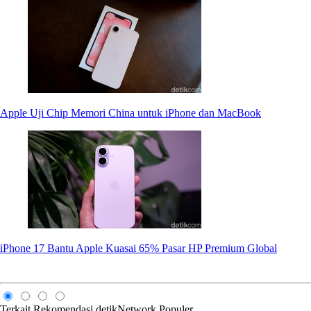
Apple Uji Chip Memori China untuk iPhone dan MacBook
iPhone 17 Bantu Apple Kuasai 65% Pasar HP Premium Global
Terkait
Rekomendasi
detikNetwork
Populer