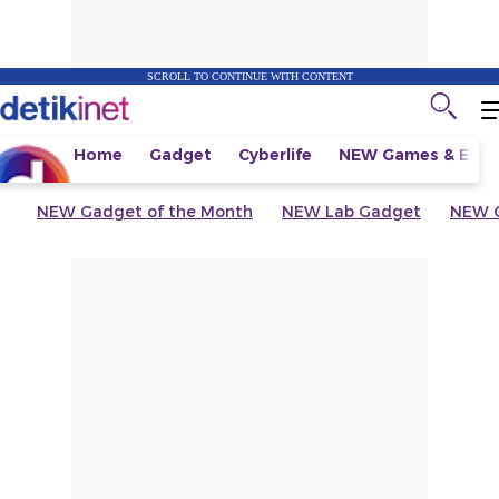
SCROLL TO CONTINUE WITH CONTENT
Home
Gadget
Cyberlife
NEW
Games & Espo
NEW
Gadget of the Month
NEW
Lab Gadget
NEW
G