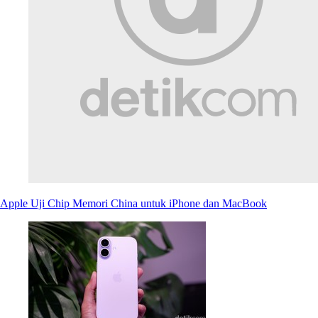
Apple Uji Chip Memori China untuk iPhone dan MacBook