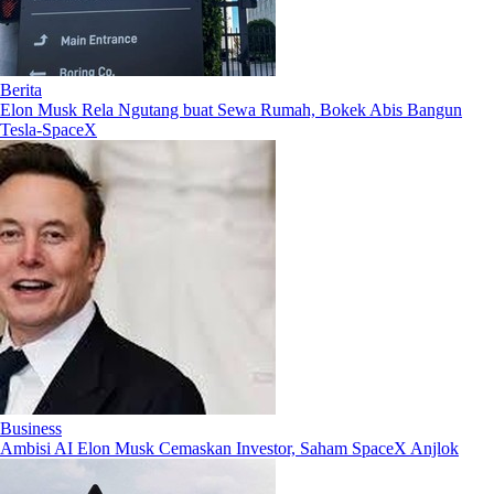
Berita
Elon Musk Rela Ngutang buat Sewa Rumah, Bokek Abis Bangun
Tesla-SpaceX
Business
Ambisi AI Elon Musk Cemaskan Investor, Saham SpaceX Anjlok