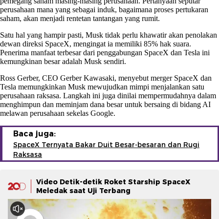
pemegang saham masing-masing perusahaan. Pertanyaan seputar
perusahaan mana yang sebagai induk, bagaimana proses pertukaran
saham, akan menjadi rentetan tantangan yang rumit.
Satu hal yang hampir pasti, Musk tidak perlu khawatir akan penolakan
dewan direksi SpaceX, mengingat ia memiliki 85% hak suara.
Penerima manfaat terbesar dari penggabungan SpaceX dan Tesla ini
kemungkinan besar adalah Musk sendiri.
Ross Gerber, CEO Gerber Kawasaki, menyebut merger SpaceX dan
Tesla memungkinkan Musk mewujudkan mimpi menjalankan satu
perusahaan raksasa. Langkah ini juga dinilai mempermudahnya dalam
menghimpun dan meminjam dana besar untuk bersaing di bidang AI
melawan perusahaan sekelas Google.
Baca juga:
SpaceX Ternyata Bakar Duit Besar-besaran dan Rugi
Raksasa
Video Detik-detik Roket Starship SpaceX
Meledak saat Uji Terbang