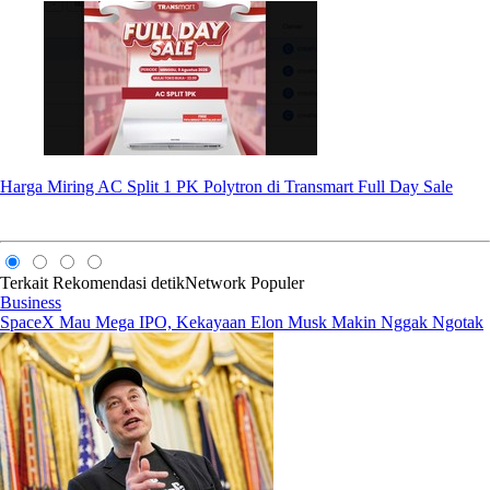
Harga Miring AC Split 1 PK Polytron di Transmart Full Day Sale
Terkait
Rekomendasi
detikNetwork
Populer
Business
SpaceX Mau Mega IPO, Kekayaan Elon Musk Makin Nggak Ngotak