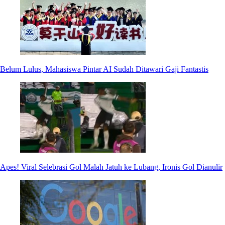
Belum Lulus, Mahasiswa Pintar AI Sudah Ditawari Gaji Fantastis
Apes! Viral Selebrasi Gol Malah Jatuh ke Lubang, Ironis Gol Dianulir