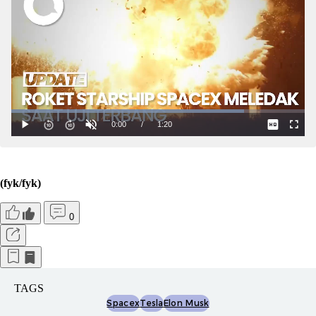
(fyk/fyk)
0
TAGS
Spacex
Tesla
Elon Musk