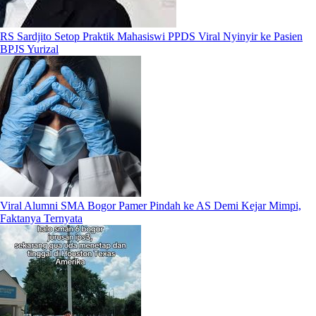
RS Sardjito Setop Praktik Mahasiswi PPDS Viral Nyinyir ke Pasien
BPJS Yurizal
Viral Alumni SMA Bogor Pamer Pindah ke AS Demi Kejar Mimpi,
Faktanya Ternyata