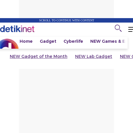
SCROLL TO CONTINUE WITH CONTENT
Home
Gadget
Cyberlife
NEW
Games & Espo
NEW
Gadget of the Month
NEW
Lab Gadget
NEW
G