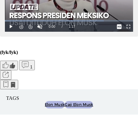
(fyk/fyk)
1
TAGS
Elon Musk
Gaji Elon Musk