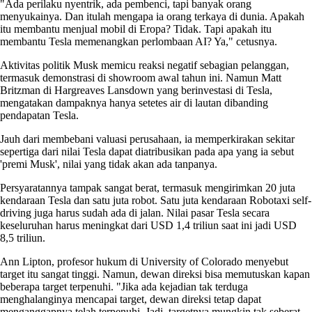
"Ada perilaku nyentrik, ada pembenci, tapi banyak orang
menyukainya. Dan itulah mengapa ia orang terkaya di dunia. Apakah
itu membantu menjual mobil di Eropa? Tidak. Tapi apakah itu
membantu Tesla memenangkan perlombaan AI? Ya," cetusnya.
Aktivitas politik Musk memicu reaksi negatif sebagian pelanggan,
termasuk demonstrasi di showroom awal tahun ini. Namun Matt
Britzman di Hargreaves Lansdown yang berinvestasi di Tesla,
mengatakan dampaknya hanya setetes air di lautan dibanding
pendapatan Tesla.
Jauh dari membebani valuasi perusahaan, ia memperkirakan sekitar
sepertiga dari nilai Tesla dapat diatribusikan pada apa yang ia sebut
'premi Musk', nilai yang tidak akan ada tanpanya.
Persyaratannya tampak sangat berat, termasuk mengirimkan 20 juta
kendaraan Tesla dan satu juta robot. Satu juta kendaraan Robotaxi self-
driving juga harus sudah ada di jalan. Nilai pasar Tesla secara
keseluruhan harus meningkat dari USD 1,4 triliun saat ini jadi USD
8,5 triliun.
Ann Lipton, profesor hukum di University of Colorado menyebut
target itu sangat tinggi. Namun, dewan direksi bisa memutuskan kapan
beberapa target terpenuhi. "Jika ada kejadian tak terduga
menghalanginya mencapai target, dewan direksi tetap dapat
menganggapnya telah terpenuhi. Jadi, targetnya mungkin tak seberat