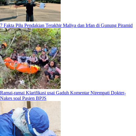
7 Fakta Pilu Pendakian Terakhir Maliya dan Irfan di Gunung Piramid
Ramai-ramai Klarifikasi usai Gaduh Komentar Nirempati Dokter-
Nakes soal Pasien BPJS