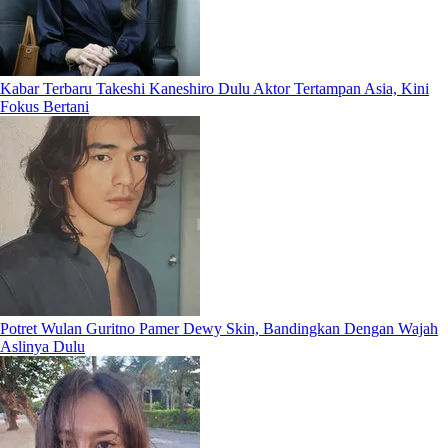
Kabar Terbaru Takeshi Kaneshiro Dulu Aktor Tertampan Asia, Kini
Fokus Bertani
Potret Wulan Guritno Pamer Dewy Skin, Bandingkan Dengan Wajah
Aslinya Dulu