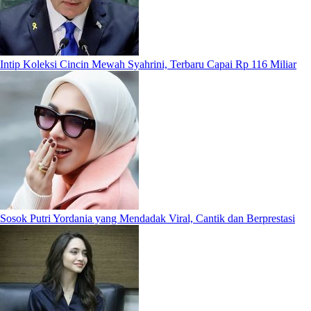
Intip Koleksi Cincin Mewah Syahrini, Terbaru Capai Rp 116 Miliar
Sosok Putri Yordania yang Mendadak Viral, Cantik dan Berprestasi