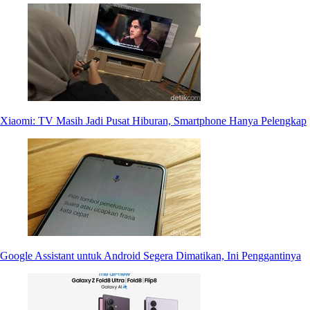
Xiaomi: TV Masih Jadi Pusat Hiburan, Smartphone Hanya Pelengkap
Google Assistant untuk Android Segera Dimatikan, Ini Penggantinya