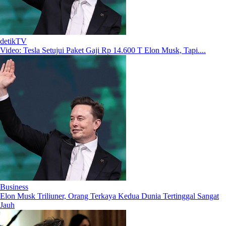
detikTV
Video: Tesla Setujui Paket Gaji Rp 14.600 T Elon Musk, Tapi....
Business
Elon Musk Triliuner, Orang Terkaya Kedua Dunia Tertinggal Sangat
Jauh