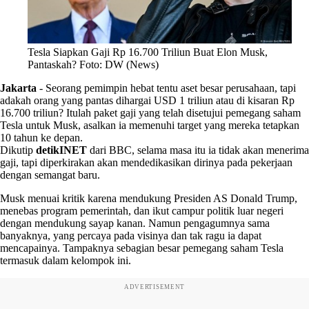
Tesla Siapkan Gaji Rp 16.700 Triliun Buat Elon Musk,
Pantaskah? Foto: DW (News)
Jakarta
-
Seorang pemimpin hebat tentu aset besar perusahaan, tapi
adakah orang yang pantas dihargai USD 1 triliun atau di kisaran Rp
16.700 triliun? Itulah paket gaji yang telah disetujui pemegang saham
Tesla untuk Musk, asalkan ia memenuhi target yang mereka tetapkan
10 tahun ke depan.
Dikutip
detikINET
dari BBC, selama masa itu ia tidak akan menerima
gaji, tapi diperkirakan akan mendedikasikan dirinya pada pekerjaan
dengan semangat baru.
Musk menuai kritik karena mendukung Presiden AS Donald Trump,
menebas program pemerintah, dan ikut campur politik luar negeri
dengan mendukung sayap kanan. Namun pengagumnya sama
banyaknya, yang percaya pada visinya dan tak ragu ia dapat
mencapainya. Tampaknya sebagian besar pemegang saham Tesla
termasuk dalam kelompok ini.
ADVERTISEMENT