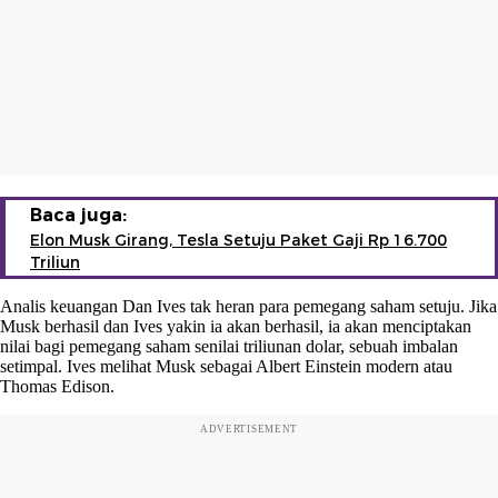
Baca juga:
Elon Musk Girang, Tesla Setuju Paket Gaji Rp 16.700
Triliun
Analis keuangan Dan Ives tak heran para pemegang saham setuju. Jika
Musk berhasil dan Ives yakin ia akan berhasil, ia akan menciptakan
nilai bagi pemegang saham senilai triliunan dolar, sebuah imbalan
setimpal. Ives melihat Musk sebagai Albert Einstein modern atau
Thomas Edison.
ADVERTISEMENT