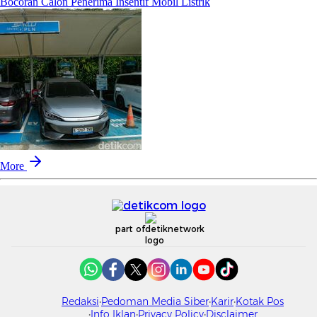
Bocoran Calon Penerima Insentif Mobil Listrik
More
part of
Redaksi
Pedoman Media Siber
Karir
Kotak Pos
Info Iklan
Privacy Policy
Disclaimer