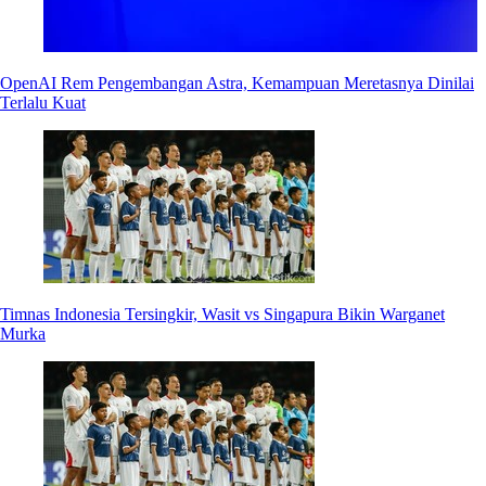
OpenAI Rem Pengembangan Astra, Kemampuan Meretasnya Dinilai
Terlalu Kuat
Timnas Indonesia Tersingkir, Wasit vs Singapura Bikin Warganet
Murka