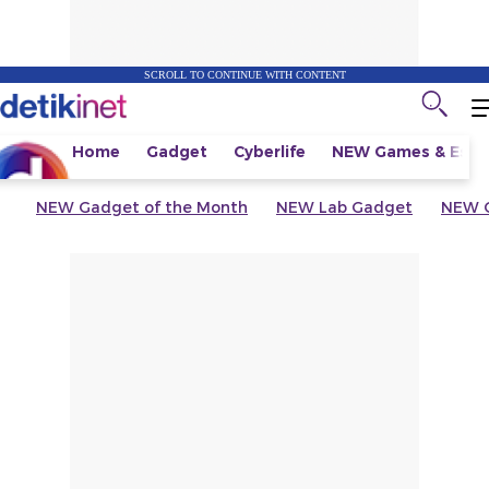
SCROLL TO CONTINUE WITH CONTENT
Home
Gadget
Cyberlife
NEW
Games & Espo
NEW
Gadget of the Month
NEW
Lab Gadget
NEW
G