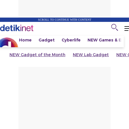
SCROLL TO CONTINUE WITH CONTENT
Home
Gadget
Cyberlife
NEW
Games & Espo
NEW
Gadget of the Month
NEW
Lab Gadget
NEW
G