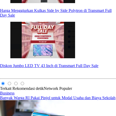
Harga Menggiurkan Kulkas Side by Side Polytron di Transmart Full
Day Sale
Diskon Jumbo LED TV 43 Inch di Transmart Full Day Sale
Terkait
Rekomendasi
detikNetwork
Populer
Business
Banyak Warga RI Pakai Pinjol untuk Modal Usaha dan Biaya Sekolah