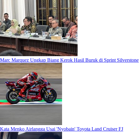
Marc Marquez Ungkap Biang Kerok Hasil Buruk di Sprint Silverstone
Kata Menko Airlangga Usai 'Nyobain' Toyota Land Cruiser FJ