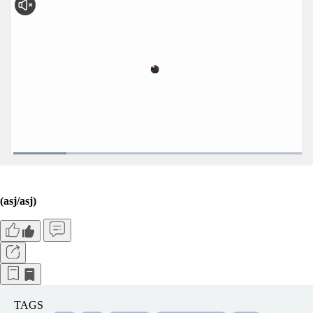
(asj/asj)
TAGS