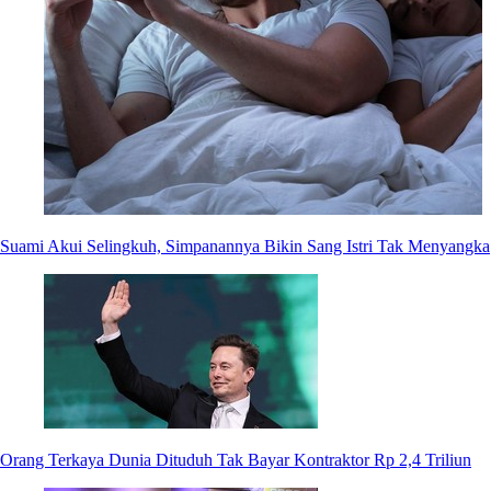
Suami Akui Selingkuh, Simpanannya Bikin Sang Istri Tak Menyangka
Orang Terkaya Dunia Dituduh Tak Bayar Kontraktor Rp 2,4 Triliun