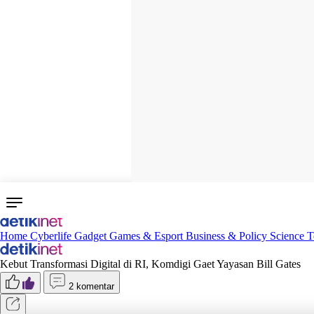
Home
Cyberlife
Gadget
Games & Esport
Business & Policy
Science
T
Kebut Transformasi Digital di RI, Komdigi Gaet Yayasan Bill Gates
2 komentar