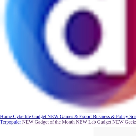
Home
Cyberlife
Gadget
NEW
Games & Esport
Business & Policy
Sc
Terpopuler
NEW
Gadget of the Month
NEW
Lab Gadget
NEW
Geeks