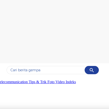
Cancel
Yang sedang ramai dicari
elecommunication
Tips & Trik
Foto
Video
Indeks
#1
gempa hari ini
#2
demo
#3
gempa