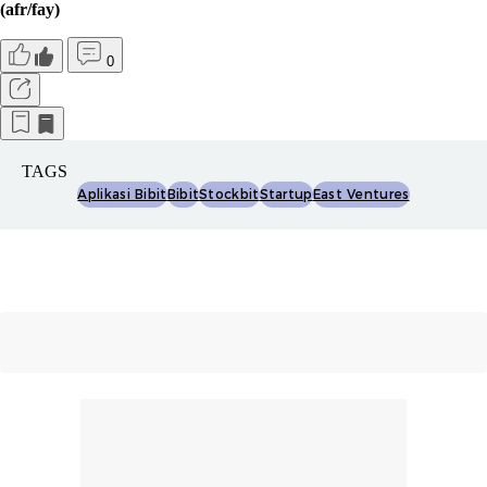
(afr/fay)
0
TAGS
Aplikasi Bibit
Bibit
Stockbit
Startup
East Ventures