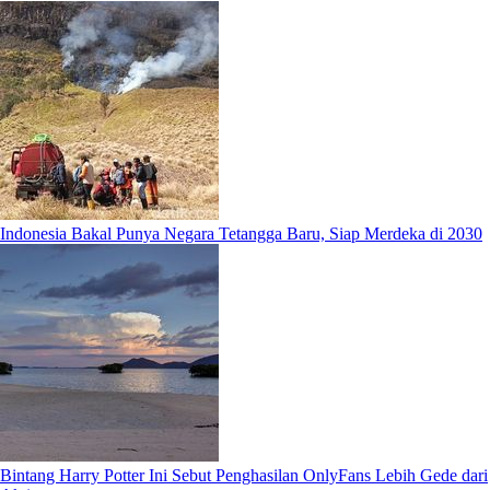
Indonesia Bakal Punya Negara Tetangga Baru, Siap Merdeka di 2030
Bintang Harry Potter Ini Sebut Penghasilan OnlyFans Lebih Gede dari