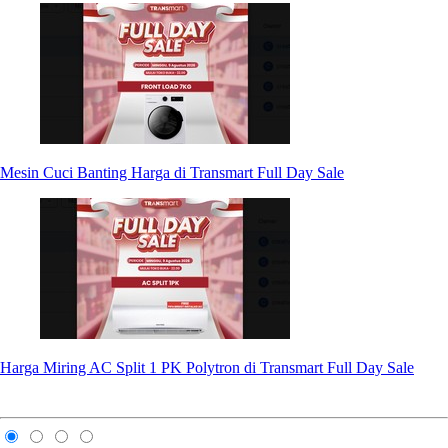
Mesin Cuci Banting Harga di Transmart Full Day Sale
Harga Miring AC Split 1 PK Polytron di Transmart Full Day Sale