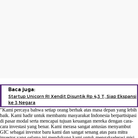
Baca juga:
Startup Unicorn RI Xendit Disuntik Rp 4,3 T, Siap Ekspansi
ke 3 Negara
"Kami percaya bahwa setiap orang berhak atas masa depan yang lebih
baik. Kami hadir untuk membantu masyarakat Indonesia berpartisipasi
di pasar modal serta mencapai tujuan keuangan mereka dengan cara-
cara investasi yang benar. Kami merasa sangat antusias menyambut
GIC sebagai investor baru kami dan sangat senang atas para mitra
investor yang selama ini mendukung kami untuk mengakselerasi misi