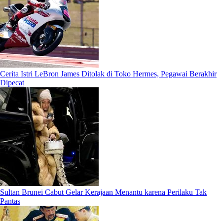
Cerita Istri LeBron James Ditolak di Toko Hermes, Pegawai Berakhir
Dipecat
Sultan Brunei Cabut Gelar Kerajaan Menantu karena Perilaku Tak
Pantas