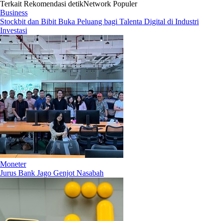
Terkait
Rekomendasi
detikNetwork
Populer
Business
Stockbit dan Bibit Buka Peluang bagi Talenta Digital di Industri
Investasi
Moneter
Jurus Bank Jago Genjot Nasabah