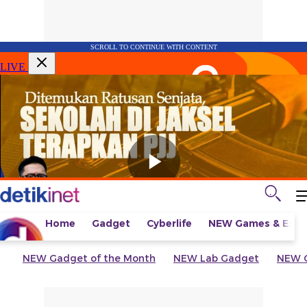
SCROLL TO CONTINUE WITH CONTENT
LIVE
Home
Gadget
Cyberlife
NEW
Games & Espo
NEW
Gadget of the Month
NEW
Lab Gadget
NEW
G