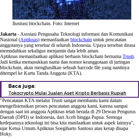
Ilustrasi blockchain. Foto: Internet
Jakarta
-
Asosiasi Pengusaha Teknologi informasi dan Komunikasi
Nasional (
Aptiknas
) memanfaatkan
blockchain
untuk pencatatan
anggotanya yang tersebar di seluruh Indonesia. Upaya tersebut dirasa
memudahkan sekaligus menjamin data lebih aman.
Aptiknas memanfaatkan aplikasi berbasis blockchain bernama
Trusti
.
Jadi ketika memasukkan nama dan nomor keanggotaan di jaringan
blockchain, akan menghasilkan sebuah barcode file yang nantinya
ditempel ke Kartu Tanda Anggota (KTA).
Baca juga:
Tokocrypto Mulai Jualan Aset Kripto Berbasis Rupiah
"Pencatatan KTA melalui Trusti sangat membantu kami dalam
mengefisiensikan proses pencatatan anggota kami, karena sampai
dengan saat ini anggota Aptiknas telah berada di 29 Dewan Pengurus
Daerah (DPD) se Indonesia, dari Aceh hingga Papua. Semoga
kedepannya teknologi ini bisa kita manfaatkan untuk aspek lainnya",
ujar Ketua Umum Aptiknas Soegiharto Santoso atau kerap disapa
Hoky.