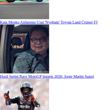
Kata Menko Airlangga Usai 'Nyobain' Toyota Land Cruiser FJ
Hasil Sprint Race MotoGP Inggris 2026: Jorge Martin Juara!