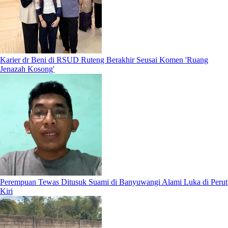
Karier dr Beni di RSUD Ruteng Berakhir Seusai Komen 'Ruang
Jenazah Kosong'
Perempuan Tewas Ditusuk Suami di Banyuwangi Alami Luka di Perut
Kiri