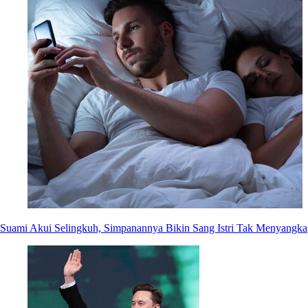
Suami Akui Selingkuh, Simpanannya Bikin Sang Istri Tak Menyangka