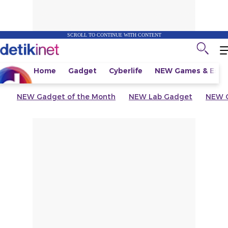
SCROLL TO CONTINUE WITH CONTENT
Home
Gadget
Cyberlife
NEW
Games & Espo
NEW
Gadget of the Month
NEW
Lab Gadget
NEW
G