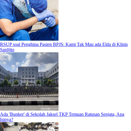
RSUP soal Penghina Pasien BPJS: Kami Tak Mau ada Elda di Klinis
Sardjito
Ada 'Bunker' di Sekolah Jaksel TKP Temuan Ratusan Senjata, Apa
Isinya?