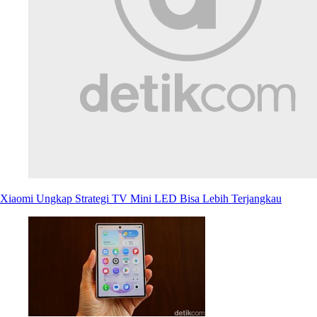
Xiaomi Ungkap Strategi TV Mini LED Bisa Lebih Terjangkau