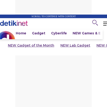
SCROLL TO CONTINUE WITH CONTENT
Home
Gadget
Cyberlife
NEW
Games & Espo
NEW
Gadget of the Month
NEW
Lab Gadget
NEW
G