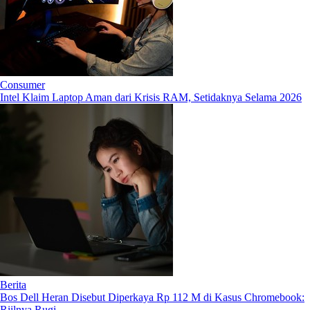
Consumer
Intel Klaim Laptop Aman dari Krisis RAM, Setidaknya Selama 2026
Berita
Bos Dell Heran Disebut Diperkaya Rp 112 M di Kasus Chromebook:
Riilnya Rugi