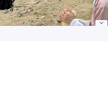
Ternyata Orang yang Bahagia Sering Gunakan 5 Warna Ini dalam
Keseharian