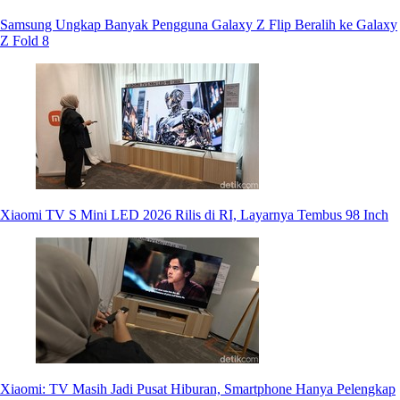
Samsung Ungkap Banyak Pengguna Galaxy Z Flip Beralih ke Galaxy
Z Fold 8
Xiaomi TV S Mini LED 2026 Rilis di RI, Layarnya Tembus 98 Inch
Xiaomi: TV Masih Jadi Pusat Hiburan, Smartphone Hanya Pelengkap