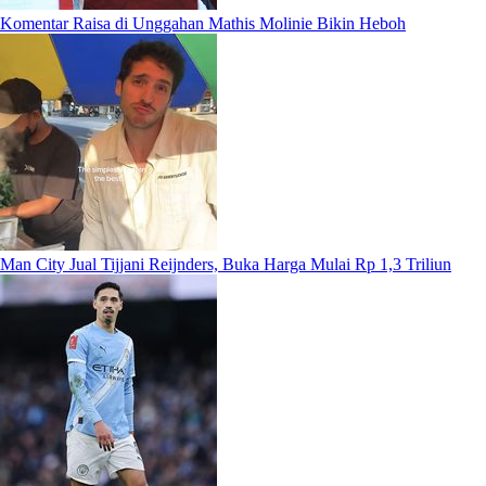
Komentar Raisa di Unggahan Mathis Molinie Bikin Heboh
Man City Jual Tijjani Reijnders, Buka Harga Mulai Rp 1,3 Triliun