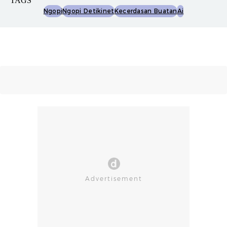
TAGS
Ngopi
Ngopi Detikinet
Kecerdasan Buatan
Ai