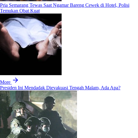
Pria Semarang Tewas Saat Ngamar Bareng Cewek di Hotel, Polisi
Temukan Obat Kuat
More
Presiden Ini Mendadak Dievakuasi Tengah Malam, Ada Apa?