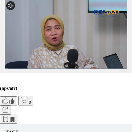
(hps/afr)
0