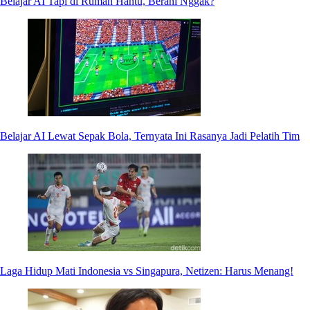
Belajar AI Tapi di Rumah Hantu, Berani Nggak?
Belajar AI Lewat Sepak Bola, Ternyata Ini Rasanya Jadi Pelatih Tim
Laga Hidup Mati Indonesia vs Singapura, Netizen: Harus Menang!