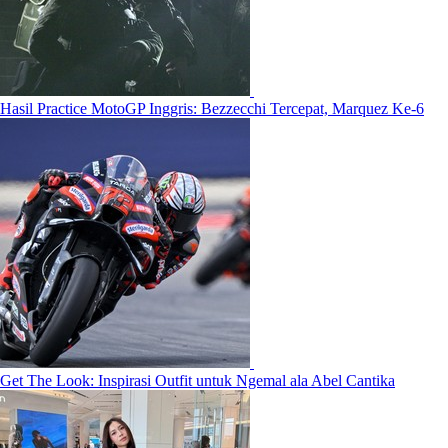
Hasil Practice MotoGP Inggris: Bezzecchi Tercepat, Marquez Ke-6
Get The Look: Inspirasi Outfit untuk Ngemal ala Abel Cantika