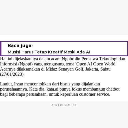
Baca juga:
Musisi Harus Tetap Kreatif Meski Ada AI
Hal ini dijelaskannya dalam acara Ngobrolin Peristiwa Teknologi dan
Informasi (Ngopi) yang mengusung tema 'Open AI Open World.
Acarnya dilaksanakan di Midaz Senayan Golf, Jakarta, Sabtu
(27/01/2023).
Lanjut, Irzan mencontohkan dari bisnis yang dijalankan
perusahaannya. Kata dia, kata.ai punya fokus membangun chatbot
bagi beberapa perusahaan, untuk keperluan customer service.
ADVERTISEMENT