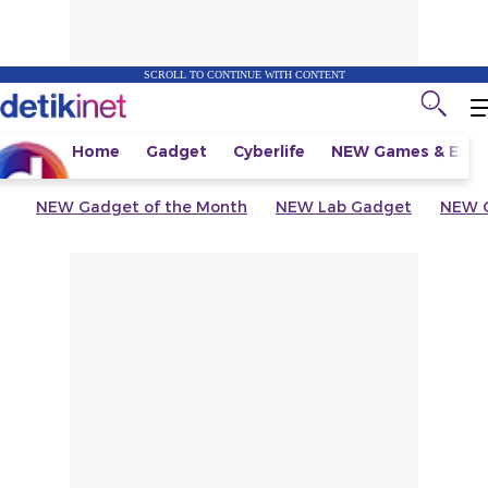
SCROLL TO CONTINUE WITH CONTENT
Home
Gadget
Cyberlife
NEW
Games & Espo
NEW
Gadget of the Month
NEW
Lab Gadget
NEW
G