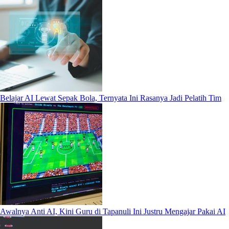
Belajar AI Lewat Sepak Bola, Ternyata Ini Rasanya Jadi Pelatih Tim
Awalnya Anti AI, Kini Guru di Tapanuli Ini Justru Mengajar Pakai AI