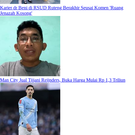
Karier dr Beni di RSUD Ruteng Berakhir Seusai Komen 'Ruang
Jenazah Kosong'
Man City Jual Tijjani Reijnders, Buka Harga Mulai Rp 1,3 Triliun