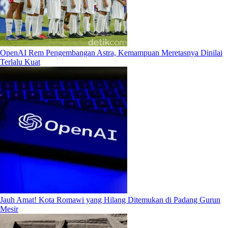
OpenAI Rem Pengembangan Astra, Kemampuan Meretasnya Dinilai
Terlalu Kuat
Jauh Amat! Kota Romawi yang Hilang Ditemukan di Padang Gurun
Mesir