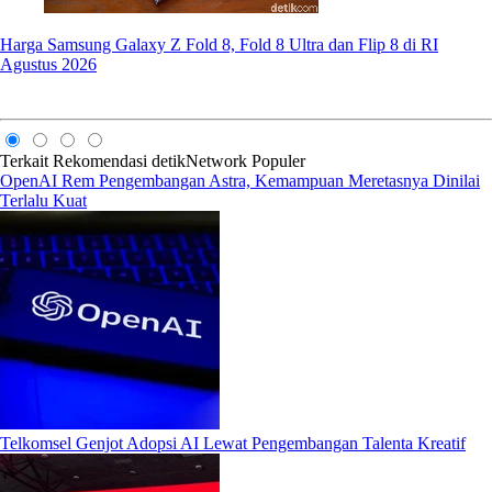
Harga Samsung Galaxy Z Fold 8, Fold 8 Ultra dan Flip 8 di RI
Agustus 2026
Terkait
Rekomendasi
detikNetwork
Populer
OpenAI Rem Pengembangan Astra, Kemampuan Meretasnya Dinilai
Terlalu Kuat
Telkomsel Genjot Adopsi AI Lewat Pengembangan Talenta Kreatif