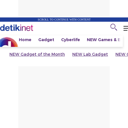
SCROLL TO CONTINUE WITH CONTENT
Home
Gadget
Cyberlife
NEW
Games & Espo
NEW
Gadget of the Month
NEW
Lab Gadget
NEW
G