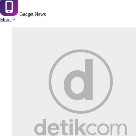
Gadget
News
More