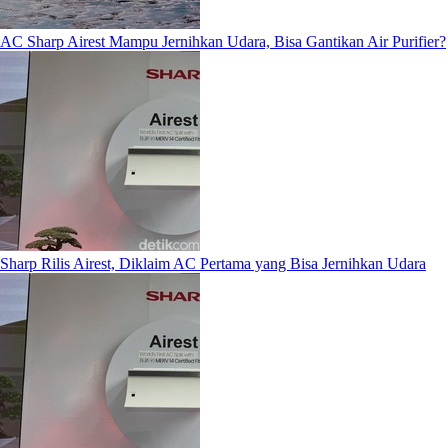
AC Sharp Airest Mampu Jernihkan Udara, Bisa Gantikan Air Purifier?
Sharp Rilis Airest, Diklaim AC Pertama yang Bisa Jernihkan Udara