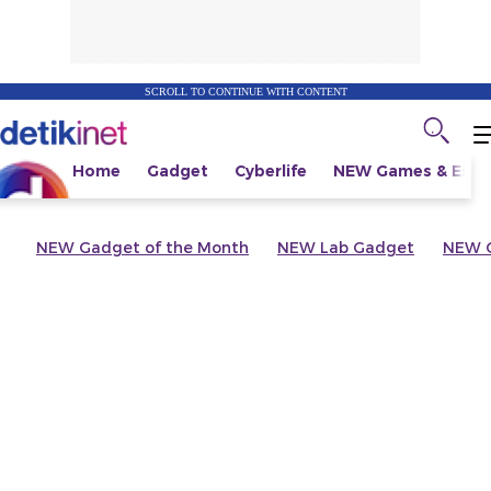
SCROLL TO CONTINUE WITH CONTENT
Home
Gadget
Cyberlife
NEW
Games & Espo
NEW
Gadget of the Month
NEW
Lab Gadget
NEW
G