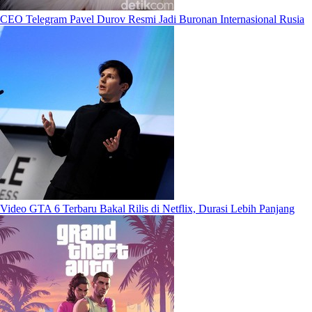
CEO Telegram Pavel Durov Resmi Jadi Buronan Internasional Rusia
Video GTA 6 Terbaru Bakal Rilis di Netflix, Durasi Lebih Panjang