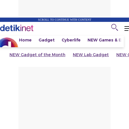
SCROLL TO CONTINUE WITH CONTENT
Home
Gadget
Cyberlife
NEW
Games & Espo
NEW
Gadget of the Month
NEW
Lab Gadget
NEW
G