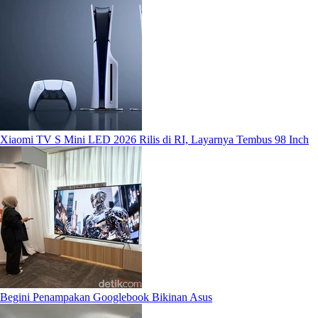
Xiaomi TV S Mini LED 2026 Rilis di RI, Layarnya Tembus 98 Inch
Begini Penampakan Googlebook Bikinan Asus