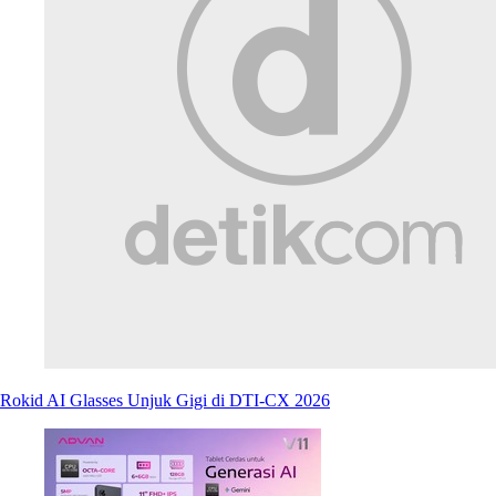
Rokid AI Glasses Unjuk Gigi di DTI-CX 2026