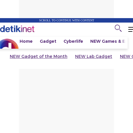
SCROLL TO CONTINUE WITH CONTENT
Home
Gadget
Cyberlife
NEW
Games & Espo
NEW
Gadget of the Month
NEW
Lab Gadget
NEW
G