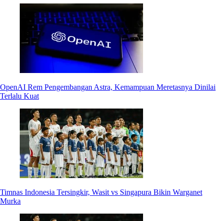
OpenAI Rem Pengembangan Astra, Kemampuan Meretasnya Dinilai
Terlalu Kuat
Timnas Indonesia Tersingkir, Wasit vs Singapura Bikin Warganet
Murka