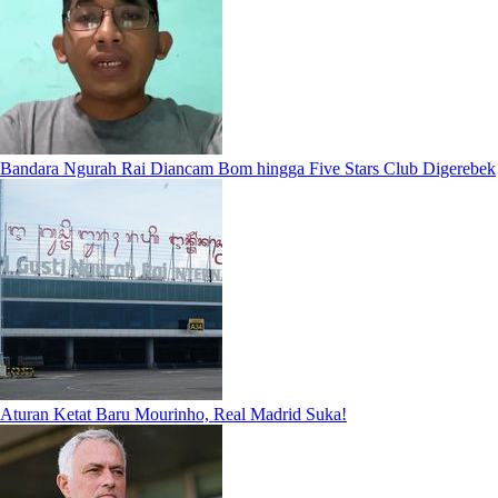
Bandara Ngurah Rai Diancam Bom hingga Five Stars Club Digerebek
Aturan Ketat Baru Mourinho, Real Madrid Suka!