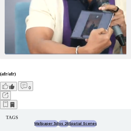
(afr/afr)
0
TAGS
Wallpaper 3d
Ios 26
Spatial Scenes