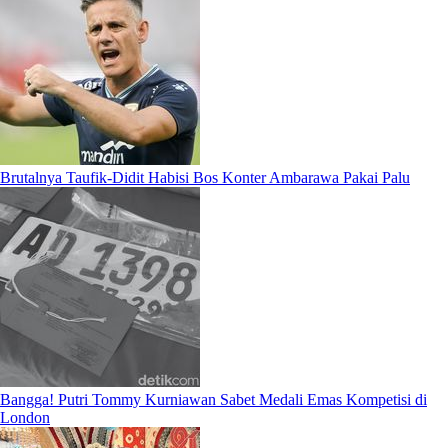
Brutalnya Taufik-Didit Habisi Bos Konter Ambarawa Pakai Palu
Bangga! Putri Tommy Kurniawan Sabet Medali Emas Kompetisi di
London