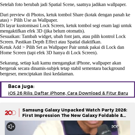
Setelah foto berubah jadi Spatial Scene, saatnya jadikan wallpaper.
Dari preview di Photos, ketuk tombol Share (kotak dengan panah ke
atas) > Pilih Use as Wallpaper.
Di layar kustomisasi Lock Screen, ketuk tombol segi enam lagi untuk
mengaktifkan efek 3D (jika belum otomatis).
Sesuaikan: Tambah widget, ubah font jam, atau pilih kontrol Lock
Screen. Pastikan Depth Effect atau Spatial diaktifkan.
Ketuk Add > Pilih Set as Wallpaper Pair untuk pakai di Lock dan
Home Screen (tapi efek 3D hanya di Lock Screen).
Sekarang, setiap kali kamu mengangkat iPhone, wallpaper akan
bergerak secara dinamis-subjek tetap stabil sementara background
bergeser, menciptakan ilusi kedalaman.
Baca juga:
iOS 26 Rilis: Daftar iPhone, Cara Download & Fitur Baru
Samsung Galaxy Unpacked Watch Party 2026:
First Impression The New Galaxy Foldable &
Galaxy Watch Series