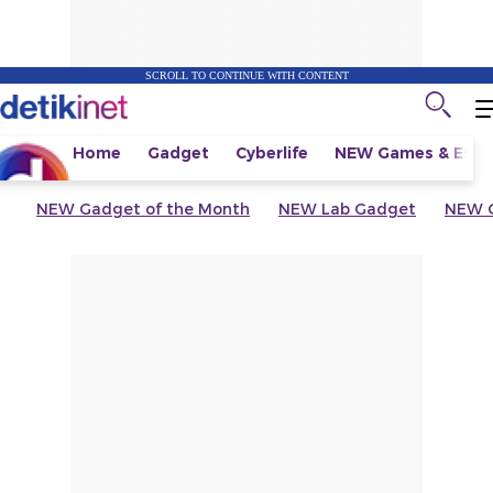
SCROLL TO CONTINUE WITH CONTENT
Home
Gadget
Cyberlife
NEW
Games & Espo
NEW
Gadget of the Month
NEW
Lab Gadget
NEW
G